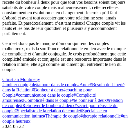
recette du bonheur à deux pour que tout vos besoins soient toujours
satisfaits de votre couple mais malheureusement, cette recette est
constamment en évolution et en changement. Je crois qu’il faut
d’abord et avant tout accepter que votre relation ne sera jamais
parfaite. Et paradoxalement, c’est tant mieux! Chaque couple vit les
hauts et les bas de leur quotidien et plusieurs s’y accommodent
parfaitement.
Ce n’est donc pas le manque d’amour qui rend les couples
malheureux, mais la souffrance relationnelle en lien avec le manque
de complicité et d’amitié conjugale. Je crois profondément que cette
complicité amicale et conjugale est une ressource importante dans la
relation intime, elle agit comme un ciment qui entretient le lien du
couple.
Christian Montmeny
#amitier conjugale
#amour dans le couple
#Andc
#Besoin de Liberté
dans la Relation
#Bonheur à deux
#coaching pour
Couple
#communication dans le couple
#Complicité
amoureuse
#Complicité dans le couple
#le bonheur à deux
#relation
de couple
#Retrouver le bonheur à deux
#secret pour réussite du
couple
#Spécialiste de la relation de couple
#Spécialiste en
communication intime
#Thérapie de couple
#therapie relationnelle
#un
couple heureux
2024-05-22