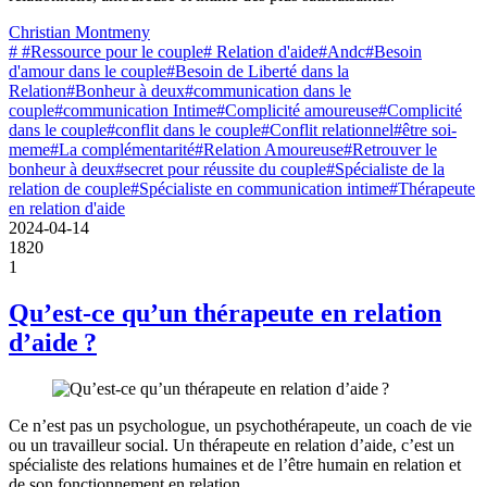
Christian Montmeny
# #Ressource pour le couple
# Relation d'aide
#Andc
#Besoin
d'amour dans le couple
#Besoin de Liberté dans la
Relation
#Bonheur à deux
#communication dans le
couple
#communication Intime
#Complicité amoureuse
#Complicité
dans le couple
#conflit dans le couple
#Conflit relationnel
#être soi-
meme
#La complémentarité
#Relation Amoureuse
#Retrouver le
bonheur à deux
#secret pour réussite du couple
#Spécialiste de la
relation de couple
#Spécialiste en communication intime
#Thérapeute
en relation d'aide
2024-04-14
1820
1
Qu’est-ce qu’un thérapeute en relation
d’aide ?
Ce n’est pas un psychologue, un psychothérapeute, un coach de vie
ou un travailleur social. Un thérapeute en relation d’aide, c’est un
spécialiste des relations humaines et de l’être humain en relation et
de son fonctionnement en relation.