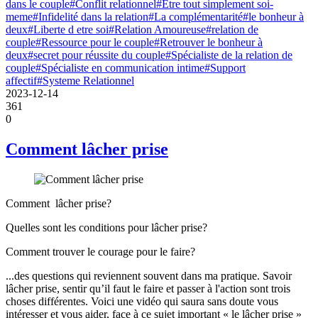
dans le couple
#Conflit relationnel
#Etre tout simplement soi-
meme
#Infidelité dans la relation
#La complémentarité
#le bonheur à
deux
#Liberte d etre soi
#Relation Amoureuse
#relation de
couple
#Ressource pour le couple
#Retrouver le bonheur à
deux
#secret pour réussite du couple
#Spécialiste de la relation de
couple
#Spécialiste en communication intime
#Support
affectif
#Systeme Relationnel
2023-12-14
361
0
Comment lâcher prise
Comment lâcher prise?
Quelles sont les conditions pour lâcher prise?
Comment trouver le courage pour le faire?
...des questions qui reviennent souvent dans ma pratique. Savoir
lâcher prise, sentir qu’il faut le faire et passer à l'action sont trois
choses différentes. Voici une vidéo qui saura sans doute vous
intéresser et vous aider, face à ce sujet important « le lâcher prise »