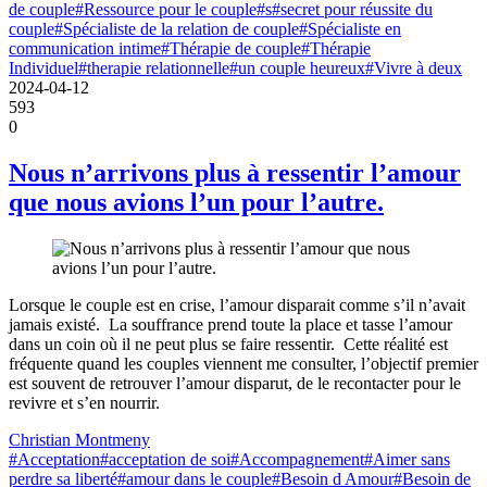
de couple
#Ressource pour le couple
#s
#secret pour réussite du
couple
#Spécialiste de la relation de couple
#Spécialiste en
communication intime
#Thérapie de couple
#Thérapie
Individuel
#therapie relationnelle
#un couple heureux
#Vivre à deux
2024-04-12
593
0
Nous n’arrivons plus à ressentir l’amour
que nous avions l’un pour l’autre.
Lorsque le couple est en crise, l’amour disparait comme s’il n’avait
jamais existé. La souffrance prend toute la place et tasse l’amour
dans un coin où il ne peut plus se faire ressentir. Cette réalité est
fréquente quand les couples viennent me consulter, l’objectif premier
est souvent de retrouver l’amour disparut, de le recontacter pour le
revivre et s’en nourrir.
Christian Montmeny
#Acceptation
#acceptation de soi
#Accompagnement
#Aimer sans
perdre sa liberté
#amour dans le couple
#Besoin d Amour
#Besoin de