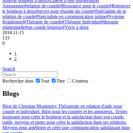
prise
#le bonheur à deux
#Liberte d etre soi
#Relation
Amoureuse
#relation de couple
#Ressource pour le couple
#Retrouver
le bonheur à deux
#secret pour réussite du couple
#Spécialiste de la
relation de couple
#Spécialiste en communication intime
#Systeme
Relationnel
#Thérapie de couple
#Thérapie Individuel
#therapie
relationnelle
#un couple heureux
#Vivre à deux
2018-11-15
133
0
1
2
Search
Rechercher dans
Tout
Titre
Contenu
Blogs
Blog de Christian Montmeny Thérapeute en relation d'aide pour
couple et individuel. Blog pour les couples et les amoureux. Textes
inspirants pour créer le bonheur et la satisfaction dans son couple.
outils, moyens et pistes pour créer la satisfaction dans ses relations.
Moyens pour améliorer et créer une communication satisfaisant dans
son couple.