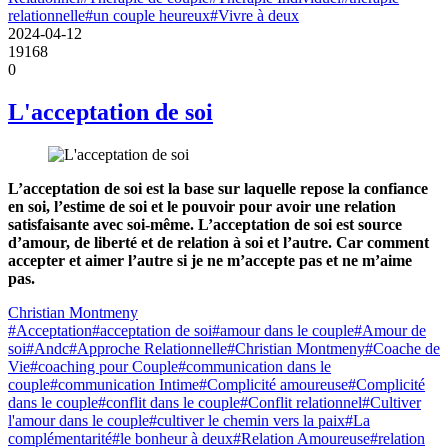
relationnelle
#un couple heureux
#Vivre à deux
2024-04-12
19168
0
L'acceptation de soi
L’acceptation de soi est la base sur laquelle repose la confiance
en soi, l’estime de soi et le pouvoir pour avoir une relation
satisfaisante avec soi-même. L’acceptation de soi est source
d’amour, de liberté et de relation à soi et l’autre. Car comment
accepter et aimer l’autre si je ne m’accepte pas et ne m’aime
pas.
Christian Montmeny
#Acceptation
#acceptation de soi
#amour dans le couple
#Amour de
soi
#Andc
#Approche Relationnelle
#Christian Montmeny
#Coache de
Vie
#coaching pour Couple
#communication dans le
couple
#communication Intime
#Complicité amoureuse
#Complicité
dans le couple
#conflit dans le couple
#Conflit relationnel
#Cultiver
l'amour dans le couple
#cultiver le chemin vers la paix
#La
complémentarité
#le bonheur à deux
#Relation Amoureuse
#relation