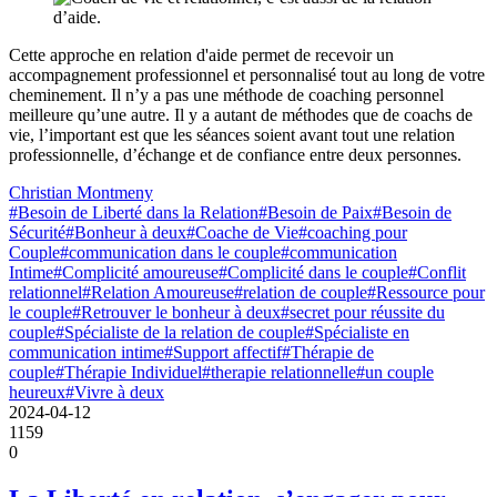
Cette approche en relation d'aide permet de recevoir un
accompagnement professionnel et personnalisé tout au long de votre
cheminement. Il n’y a pas une méthode de coaching personnel
meilleure qu’une autre. Il y a autant de méthodes que de coachs de
vie, l’important est que les séances soient avant tout une relation
professionnelle, d’échange et de confiance entre deux personnes.
Christian Montmeny
#Besoin de Liberté dans la Relation
#Besoin de Paix
#Besoin de
Sécurité
#Bonheur à deux
#Coache de Vie
#coaching pour
Couple
#communication dans le couple
#communication
Intime
#Complicité amoureuse
#Complicité dans le couple
#Conflit
relationnel
#Relation Amoureuse
#relation de couple
#Ressource pour
le couple
#Retrouver le bonheur à deux
#secret pour réussite du
couple
#Spécialiste de la relation de couple
#Spécialiste en
communication intime
#Support affectif
#Thérapie de
couple
#Thérapie Individuel
#therapie relationnelle
#un couple
heureux
#Vivre à deux
2024-04-12
1159
0