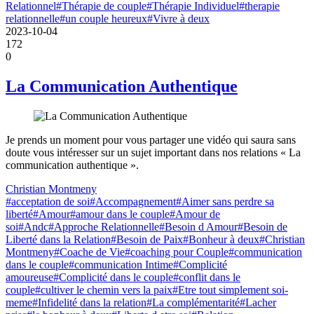
Relationnel
#Thérapie de couple
#Thérapie Individuel
#therapie
relationnelle
#un couple heureux
#Vivre à deux
2023-10-04
172
0
La Communication Authentique
Je prends un moment pour vous partager une vidéo qui saura sans
doute vous intéresser sur un sujet important dans nos relations « La
communication authentique ».
Christian Montmeny
#acceptation de soi
#Accompagnement
#Aimer sans perdre sa
liberté
#Amour
#amour dans le couple
#Amour de
soi
#Andc
#Approche Relationnelle
#Besoin d Amour
#Besoin de
Liberté dans la Relation
#Besoin de Paix
#Bonheur à deux
#Christian
Montmeny
#Coache de Vie
#coaching pour Couple
#communication
dans le couple
#communication Intime
#Complicité
amoureuse
#Complicité dans le couple
#conflit dans le
couple
#cultiver le chemin vers la paix
#Etre tout simplement soi-
meme
#Infidelité dans la relation
#La complémentarité
#Lacher