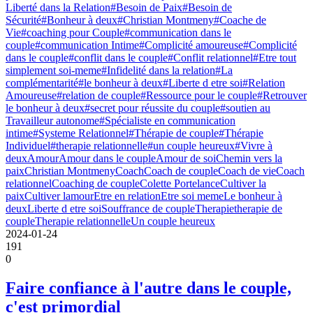
Liberté dans la Relation
#Besoin de Paix
#Besoin de
Sécurité
#Bonheur à deux
#Christian Montmeny
#Coache de
Vie
#coaching pour Couple
#communication dans le
couple
#communication Intime
#Complicité amoureuse
#Complicité
dans le couple
#conflit dans le couple
#Conflit relationnel
#Etre tout
simplement soi-meme
#Infidelité dans la relation
#La
complémentarité
#le bonheur à deux
#Liberte d etre soi
#Relation
Amoureuse
#relation de couple
#Ressource pour le couple
#Retrouver
le bonheur à deux
#secret pour réussite du couple
#soutien au
Travailleur autonome
#Spécialiste en communication
intime
#Systeme Relationnel
#Thérapie de couple
#Thérapie
Individuel
#therapie relationnelle
#un couple heureux
#Vivre à
deux
Amour
Amour dans le couple
Amour de soi
Chemin vers la
paix
Christian Montmeny
Coach
Coach de couple
Coach de vie
Coach
relationnel
Coaching de couple
Colette Portelance
Cultiver la
paix
Cultiver lamour
Etre en relation
Etre soi meme
Le bonheur à
deux
Liberte d etre soi
Souffrance de couple
Therapie
therapie de
couple
Therapie relationnelle
Un couple heureux
2024-01-24
191
0
Faire confiance à l'autre dans le couple,
c'est primordial