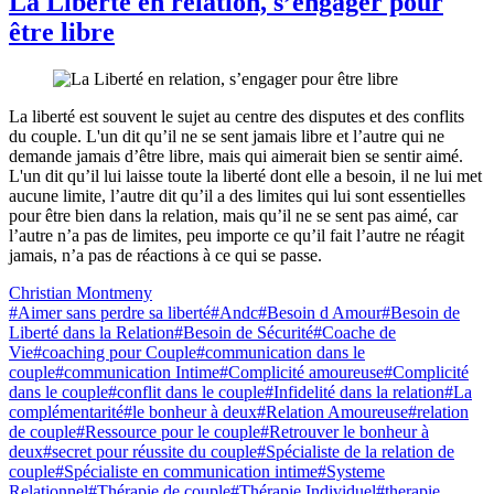
La Liberté en relation, s’engager pour
être libre
La liberté est souvent le sujet au centre des disputes et des conflits
du couple. L'un dit qu’il ne se sent jamais libre et l’autre qui ne
demande jamais d’être libre, mais qui aimerait bien se sentir aimé.
L'un dit qu’il lui laisse toute la liberté dont elle a besoin, il ne lui met
aucune limite, l’autre dit qu’il a des limites qui lui sont essentielles
pour être bien dans la relation, mais qu’il ne se sent pas aimé, car
l’autre n’a pas de limites, peu importe ce qu’il fait l’autre ne réagit
jamais, n’a pas de réactions à ce qui se passe.
Christian Montmeny
#Aimer sans perdre sa liberté
#Andc
#Besoin d Amour
#Besoin de
Liberté dans la Relation
#Besoin de Sécurité
#Coache de
Vie
#coaching pour Couple
#communication dans le
couple
#communication Intime
#Complicité amoureuse
#Complicité
dans le couple
#conflit dans le couple
#Infidelité dans la relation
#La
complémentarité
#le bonheur à deux
#Relation Amoureuse
#relation
de couple
#Ressource pour le couple
#Retrouver le bonheur à
deux
#secret pour réussite du couple
#Spécialiste de la relation de
couple
#Spécialiste en communication intime
#Systeme
Relationnel
#Thérapie de couple
#Thérapie Individuel
#therapie