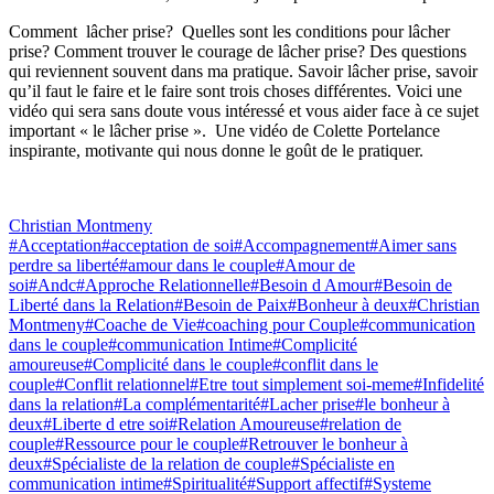
Comment lâcher prise? Quelles sont les conditions pour lâcher
prise? Comment trouver le courage de lâcher prise? Des questions
qui reviennent souvent dans ma pratique. Savoir lâcher prise, savoir
qu’il faut le faire et le faire sont trois choses différentes. Voici une
vidéo qui sera sans doute vous intéressé et vous aider face à ce sujet
important « le lâcher prise ». Une vidéo de Colette Portelance
inspirante, motivante qui nous donne le goût de le pratiquer.
Christian Montmeny
#Acceptation
#acceptation de soi
#Accompagnement
#Aimer sans
perdre sa liberté
#amour dans le couple
#Amour de
soi
#Andc
#Approche Relationnelle
#Besoin d Amour
#Besoin de
Liberté dans la Relation
#Besoin de Paix
#Bonheur à deux
#Christian
Montmeny
#Coache de Vie
#coaching pour Couple
#communication
dans le couple
#communication Intime
#Complicité
amoureuse
#Complicité dans le couple
#conflit dans le
couple
#Conflit relationnel
#Etre tout simplement soi-meme
#Infidelité
dans la relation
#La complémentarité
#Lacher prise
#le bonheur à
deux
#Liberte d etre soi
#Relation Amoureuse
#relation de
couple
#Ressource pour le couple
#Retrouver le bonheur à
deux
#Spécialiste de la relation de couple
#Spécialiste en
communication intime
#Spiritualité
#Support affectif
#Systeme