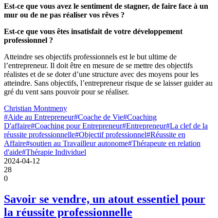
Est-ce que vous avez le sentiment de stagner, de faire face à un
mur ou de ne pas réaliser vos rêves ?
Est-ce que vous êtes insatisfait de votre développement
professionnel ?
Atteindre ses objectifs professionnels est le but ultime de
l’entrepreneur. Il doit être en mesure de se mettre des objectifs
réalistes et de se doter d’une structure avec des moyens pour les
atteindre. Sans objectifs, l’entrepreneur risque de se laisser guider au
gré du vent sans pouvoir pour se réaliser.
Christian Montmeny
#Aide au Entrepreneur
#Coache de Vie
#Coaching
D'affaire
#Coaching pour Entrepreneur
#Entrepreneur
#La clef de la
réussite professionnelle
#Objectif professionnel
#Réussite en
Affaire
#soutien au Travailleur autonome
#Thérapeute en relation
d'aide
#Thérapie Individuel
2024-04-12
28
0
Savoir se vendre, un atout essentiel pour
la réussite professionnelle