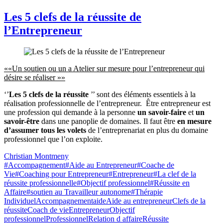
Les 5 clefs de la réussite de
l’Entrepreneur
««Un soutien ou un a Atelier sur mesure pour l’entrepreneur qui
désire se réaliser »»
‘’
Les 5 clefs de la réussite
’’ sont des éléments essentiels à la
réalisation professionnelle de l’entrepreneur. Être entrepreneur est
une profession qui demande à la personne
un savoir-faire
et
un
savoir-être
dans une panoplie de domaines. Il faut être
en mesure
d’assumer tous les volets
de l’entreprenariat en plus du domaine
professionnel que l’on exploite.
Christian Montmeny
#Accompagnement
#Aide au Entrepreneur
#Coache de
Vie
#Coaching pour Entrepreneur
#Entrepreneur
#La clef de la
réussite professionnelle
#Objectif professionnel
#Réussite en
Affaire
#soutien au Travailleur autonome
#Thérapie
Individuel
Accompagnement
aide
Aide au entrepreneur
Clefs de la
réussite
Coach de vie
Entrepreneur
Objectif
professionnel
Professionnel
Relation d affaire
Réussite