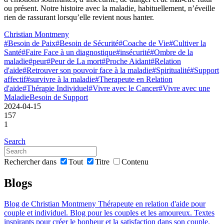
ou présent. Notre histoire avec la maladie, habituellement, n’éveille
rien de rassurant lorsqu’elle revient nous hanter.
Christian Montmeny
#Besoin de Paix
#Besoin de Sécurité
#Coache de Vie
#Cultiver la
Santé
#Faire Face à un diagnostique
#insécurité
#Ombre de la
maladie
#peur
#Peur de La mort
#Proche Aidant
#Relation
d'aide
#Retrouver son pouvoir face à la maladie
#Spiritualité
#Support
affectif
#survivre à la maladie
#Therapeute en Relation
d'aide
#Thérapie Individuel
#Vivre avec le Cancer
#Vivre avec une
Maladie
Besoin de Support
2024-04-15
157
1
Search
Rechercher dans
Tout
Titre
Contenu
Blogs
Blog de Christian Montmeny Thérapeute en relation d'aide pour
couple et individuel. Blog pour les couples et les amoureux. Textes
inspirants pour créer le bonheur et la satisfaction dans son couple.