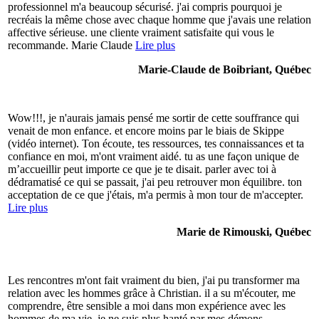
professionnel m'a beaucoup sécurisé. j'ai compris pourquoi je
recréais la même chose avec chaque homme que j'avais une relation
affective sérieuse. une cliente vraiment satisfaite qui vous le
recommande. Marie Claude
Lire plus
Marie-Claude de Boibriant, Québec
Wow!!!, je n'aurais jamais pensé me sortir de cette souffrance qui
venait de mon enfance. et encore moins par le biais de Skippe
(vidéo internet). Ton écoute, tes ressources, tes connaissances et ta
confiance en moi, m'ont vraiment aidé. tu as une façon unique de
m’accueillir peut importe ce que je te disait. parler avec toi à
dédramatisé ce qui se passait, j'ai peu retrouver mon équilibre. ton
acceptation de ce que j'étais, m'a permis à mon tour de m'accepter.
Lire plus
Marie de Rimouski, Québec
Les rencontres m'ont fait vraiment du bien, j'ai pu transformer ma
relation avec les hommes grâce à Christian. il a su m'écouter, me
comprendre, être sensible a moi dans mon expérience avec les
hommes de ma vie. je ne suis plus hanté par mes démons