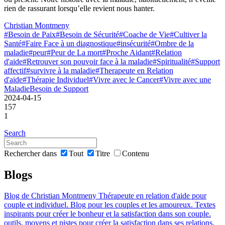
rien de rassurant lorsqu’elle revient nous hanter.
Christian Montmeny
#Besoin de Paix
#Besoin de Sécurité
#Coache de Vie
#Cultiver la
Santé
#Faire Face à un diagnostique
#insécurité
#Ombre de la
maladie
#peur
#Peur de La mort
#Proche Aidant
#Relation
d'aide
#Retrouver son pouvoir face à la maladie
#Spiritualité
#Support
affectif
#survivre à la maladie
#Therapeute en Relation
d'aide
#Thérapie Individuel
#Vivre avec le Cancer
#Vivre avec une
Maladie
Besoin de Support
2024-04-15
157
1
Search
Rechercher dans
Tout
Titre
Contenu
Blogs
Blog de Christian Montmeny Thérapeute en relation d'aide pour
couple et individuel. Blog pour les couples et les amoureux. Textes
inspirants pour créer le bonheur et la satisfaction dans son couple.
outils, moyens et pistes pour créer la satisfaction dans ses relations.