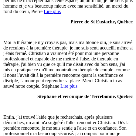
permis de m'accepter dans cette espace, aujourd'hui, je me sens plus
homme et je vis beaucoup mieux avec ma sensibilité. un merci du
fond du cœur, Pierre
Lire plus
Pierre de St Eustache, Québec
Moi la thérapie je n'y croyais pas, mais ma blonde oui, je suis arrivé
de reculons à la première thérapie. je me suis senti accueilli même si
j'étais fermé. Christian a vraiment été pour moi une personne
professionnel et capable de me mettre à l'aise. de thérapie en
thérapie, j'ai bien vu que ce qu'il me disait avec du bon sens, j'ai
mis en pratique ce qu'il me montrait en thérapie de couple. comme
il nous l’avait dit à la première rencontre quant la souffrance ce
disciple, l'amour peut reprendre sa place. Merci Christian tu as
sauvé notre couple. Stéphane
Lire plus
Stéphane et véronique de Terrebonne, Québec
Enfin, j'ai trouvé l'aide que je recherchais, après plusieurs
démarches, un ami m'a suggéré d'aller rencontrer Christian. Dès la
première rencontre, je me suis sentie a l'aise et en confiance. Son
professionnel m'a beaucoup sécurisé. j'ai compris pourquoi je