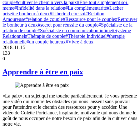
couple
#cultiver le chemin vers la paix
#Etre tout simplement soi-
meme
#Infidelité dans la relation
#La complémentarité
#Lacher
prise
#le bonheur à deux
#Liberte d etre soi
#Relation
Amoureuse
#relation de couple
#Ressource pour le couple
#Retrouver
le bonheur à deux
#secret pour réussite du couple
#Spécialiste de la
relation de couple
#Spécialiste en communication intime
#Systeme
Relationnel
#Thérapie de couple
#Thérapie Individuel
#therapie
relationnelle
#un couple heureux
#Vivre à deux
2018-11-15
133
0
Apprendre à être en paix
«La paix», un sujet qui me touche particulièrement. Je vous présente
une vidéo qui montre les obstacles qui nous laissent sans pouvoir
pour l'atteindre et le chemin des ressources pour y accéder. Une
vidéo de Colette Portelance, inspirante, motivante qui nous donne le
goût de nous occuper de notre besoin de paix afin de la cultiver dans
notre vie.