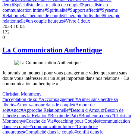
deux
#Spécialiste de la relation de couple
#Spécialiste en
communication intime
#Spiritualité
#Support affectif
#Systeme
Relationnel
#Thérapie de couple
#Thérapie Individuel
#therapie
relationnelle
#un couple heureux
#Vivre à deux
2023-10-04
172
0
La Communication Authentique
Je prends un moment pour vous partager une vidéo qui saura sans
doute vous intéresser sur un sujet important dans nos relations « La
communication authentique ».
Christian Montmeny
#acceptation de soi
#Accompagnement
#Aimer sans perdre sa
liberté
#Amour
#amour dans le couple
#Amour de
soi
#Andc
#Approche Relationnelle
#Besoin d Amour
#Besoin de
Liberté dans la Relation
#Besoin de Paix
#Bonheur à deux
#Christian
Montmeny
#Coache de Vie
#coaching pour Couple
#communication
dans le couple
#communication Intime
#Complicité
amoureuse
#Complicité dans le couple
#conflit dans le