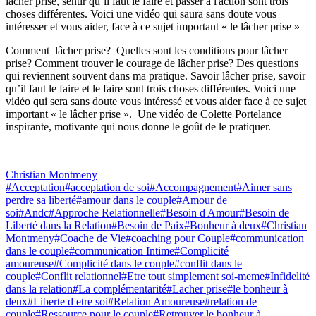
lâcher prise, sentir qu’il faut le faire et passer à l'action sont trois
choses différentes. Voici une vidéo qui saura sans doute vous
intéresser et vous aider, face à ce sujet important « le lâcher prise »
Comment lâcher prise? Quelles sont les conditions pour lâcher
prise? Comment trouver le courage de lâcher prise? Des questions
qui reviennent souvent dans ma pratique. Savoir lâcher prise, savoir
qu’il faut le faire et le faire sont trois choses différentes. Voici une
vidéo qui sera sans doute vous intéressé et vous aider face à ce sujet
important « le lâcher prise ». Une vidéo de Colette Portelance
inspirante, motivante qui nous donne le goût de le pratiquer.
Christian Montmeny
#Acceptation
#acceptation de soi
#Accompagnement
#Aimer sans
perdre sa liberté
#amour dans le couple
#Amour de
soi
#Andc
#Approche Relationnelle
#Besoin d Amour
#Besoin de
Liberté dans la Relation
#Besoin de Paix
#Bonheur à deux
#Christian
Montmeny
#Coache de Vie
#coaching pour Couple
#communication
dans le couple
#communication Intime
#Complicité
amoureuse
#Complicité dans le couple
#conflit dans le
couple
#Conflit relationnel
#Etre tout simplement soi-meme
#Infidelité
dans la relation
#La complémentarité
#Lacher prise
#le bonheur à
deux
#Liberte d etre soi
#Relation Amoureuse
#relation de
couple
#Ressource pour le couple
#Retrouver le bonheur à