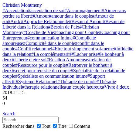
Christian Montmeny
#Acceptation
#acceptation de soi
#Accompagnement
#Aimer sans
perdre sa liberté
#Amour
#amour dans le couple
#Amour de
soi
#Andc
#Approche Relationnelle
#Besoin d Amour
#Besoin de
Liberté dans la Relation
#Besoin de Paix
#Christian
Montmeny
#Coache de Vie
#coaching pour Couple
#Coaching pour
Entrepreneur
#communication Intime
#Complicité
amoureuse
#Complicité dans le couple
#conflit dans le
couple
#Conflit relationnel
#Etre tout simplement soi-meme
#Infidelité
dans la relation
#La complémentarité
#Lacher prise
#le bonheur à
deux
#Liberte d etre soi
#Relation Amoureuse
#relation de
couple
#Ressource pour le couple
#Retrouver le bonheur à
deux
#secret pour réussite du couple
#Spécialiste de la relation de
couple
#Spécialiste en communication intime
#Support
affectif
#Systeme Relationnel
#Thérapie de couple
#Thérapie
Individuel
#therapie relationnelle
#un couple heureux
#Vivre à deux
2018-11-15
54
0
Search
Rechercher dans
Tout
Titre
Contenu