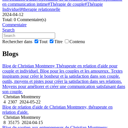
en communication intime
#Thérapie de couple
#Thérapie
Individuel
#therapie relationnelle
2024-04-12
Total: 0 Commentaire(s)
Commentaire
Search
Rechercher dans
Tout
Titre
Contenu
Blogs
Blog de Christian Montmeny Thérapeute en relation d'aide pour
couple et individuel. Blog pour les couples et les amoureux. Textes
inspirants pour créer le bonheur et la satisfaction dans son couple.
outils, moyens et pistes pour créer la satisfaction dans ses relations.
Moyens pour améliorer et créer une communication satisfaisant dans
son couple.
Christian Montmeny
4
2307
2024-05-22
Blog de relation d'aide de Christian Montmeny, thérapeute en
relation d'aide.
Christian Montmeny
8
35175
2024-04-15
Blog de soutien aux entrepreneurs de Christian Montmeny,