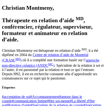
Christian Montmeny
,
MD
Thérapeute en relation d’aide
,
conférencier, régulateur, superviseur,
formateur et animateur en relation
d’aide.
MD
Christian Montmeny est thérapeute en relation d’aide
, il a été
diplômé en 2004 du
Centre de relation d’aide de Montréal
MD
(CRAM
)
où il a complété une formation basée sur l’
approche
MC
non-directive créatrice (ANDC
)
. Spécialiste de la relation à soi et
à l’autre, il est passionné par la relation et tout ce qui l’entoure.
Depuis l992, il est en recherche constante afin d’approfondir ses
connaissances sur ce sujet qui le passionne.
Étiquettes
#acceptation de soi
#Accompagnement
#amour dans le
couple
#communication Intime
#être soi-meme
#La liberté d'être
soi
#Relation d'aide
#Spécialiste de la relation de couple
#Spécialiste