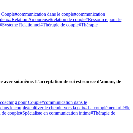
r Couple
#communication dans le couple
#communication
 deux
#Relation Amoureuse
#relation de couple
#Ressource pour le
#Systeme Relationnel
#Thérapie de couple
#Thérapie
ante avec soi-même. L’acceptation de soi est source d’amour, de
coaching pour Couple
#communication dans le
 dans le couple
#cultiver le chemin vers la paix
#La complémentarité
#le
on de couple
#Spécialiste en communication intime
#Thérapie de