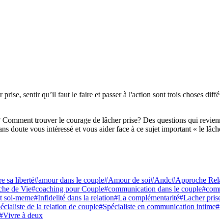
rise, sentir qu’il faut le faire et passer à l'action sont trois choses dif
Comment trouver le courage de lâcher prise? Des questions qui reviennen
a sans doute vous intéressé et vous aider face à ce sujet important « le l
e sa liberté
#amour dans le couple
#Amour de soi
#Andc
#Approche Rela
he de Vie
#coaching pour Couple
#communication dans le couple
#comm
nt soi-meme
#Infidelité dans la relation
#La complémentarité
#Lacher pris
écialiste de la relation de couple
#Spécialiste en communication intime
#
#Vivre à deux