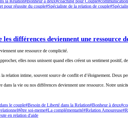
ns la Relation
#Bonheur à deux
#coaching pour Couple
#communication 
et pour réussite du couple
#Spécialiste de la relation de couple
#Spéciali
 les différences deviennent une ressource d
procher, elles nous unissent quand elles créent un sentiment positif, de 
ans la relation intime, souvent source de conflit et d’éloignement. Deux p
e dans la vie ou nos différences deviennent une ressource. Notre unicité
dans le couple
#Besoin de Liberté dans la Relation
#Bonheur à deux
#co
relationnel
#être soi-meme
#La complémentarité
#Relation Amoureuse
#R
ute en relation d'aide