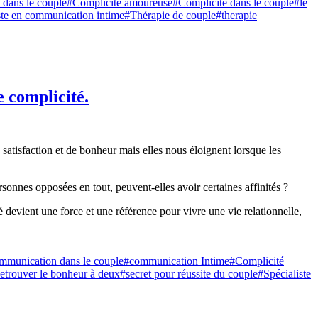
dans le couple
#Complicité amoureuse
#Complicité dans le couple
#le
ste en communication intime
#Thérapie de couple
#therapie
e complicité.
satisfaction et de bonheur mais elles nous éloignent lorsque les
ersonnes opposées en tout, peuvent-elles avoir certaines affinités ?
 devient une force et une référence pour vivre une vie relationnelle,
mmunication dans le couple
#communication Intime
#Complicité
etrouver le bonheur à deux
#secret pour réussite du couple
#Spécialiste