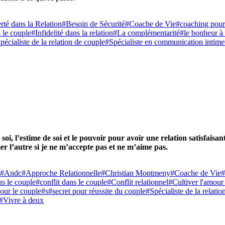
rté dans la Relation
#Besoin de Sécurité
#Coache de Vie
#coaching pou
s le couple
#Infidelité dans la relation
#La complémentarité
#le bonheur à
pécialiste de la relation de couple
#Spécialiste en communication intime
n soi, l’estime de soi et le pouvoir pour avoir une relation satisfais
mer l’autre si je ne m’accepte pas et ne m’aime pas.
#Andc
#Approche Relationnelle
#Christian Montmeny
#Coache de Vie
#
s le couple
#conflit dans le couple
#Conflit relationnel
#Cultiver l'amour
our le couple
#s
#secret pour réussite du couple
#Spécialiste de la relati
#Vivre à deux