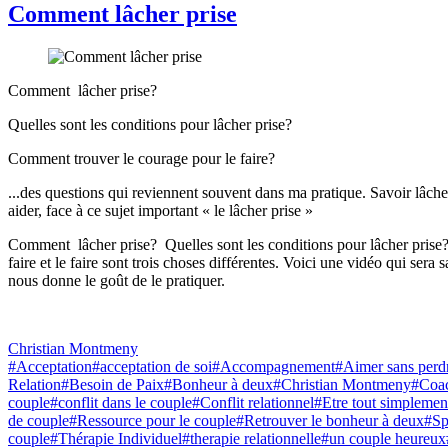
Comment lâcher prise
Comment lâcher prise?
Quelles sont les conditions pour lâcher prise?
Comment trouver le courage pour le faire?
...des questions qui reviennent souvent dans ma pratique. Savoir lâcher p
aider, face à ce sujet important « le lâcher prise »
Comment lâcher prise? Quelles sont les conditions pour lâcher prise? 
faire et le faire sont trois choses différentes. Voici une vidéo qui ser
nous donne le goût de le pratiquer.
Christian Montmeny
#Acceptation
#acceptation de soi
#Accompagnement
#Aimer sans perdr
Relation
#Besoin de Paix
#Bonheur à deux
#Christian Montmeny
#Coac
couple
#conflit dans le couple
#Conflit relationnel
#Etre tout simpleme
de couple
#Ressource pour le couple
#Retrouver le bonheur à deux
#Sp
couple
#Thérapie Individuel
#therapie relationnelle
#un couple heureux