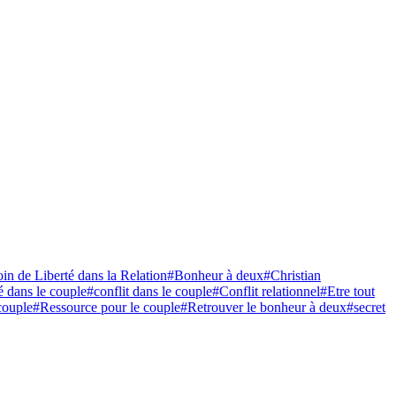
in de Liberté dans la Relation
#Bonheur à deux
#Christian
 dans le couple
#conflit dans le couple
#Conflit relationnel
#Etre tout
couple
#Ressource pour le couple
#Retrouver le bonheur à deux
#secret