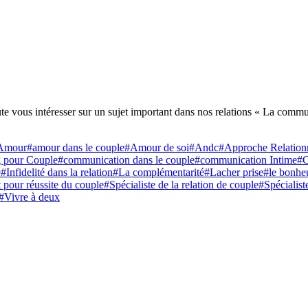
e vous intéresser sur un sujet important dans nos relations « La comm
Amour
#amour dans le couple
#Amour de soi
#Andc
#Approche Relation
 pour Couple
#communication dans le couple
#communication Intime
#C
e
#Infidelité dans la relation
#La complémentarité
#Lacher prise
#le bonhe
t pour réussite du couple
#Spécialiste de la relation de couple
#Spécialis
#Vivre à deux