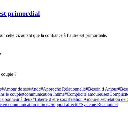
est primordial
ur celle-ci, autant que la confiance à l’autre est primordiale.
?
e couple ?
e
#Amour de soi
#Andc
#Approche Relationnelle
#Besoin d Amour
#Beso
ns le couple
#communication Intime
#Complicité amoureuse
#Complicité
le bonheur à deux
#Liberte d etre soi
#Relation Amoureuse
#relation de 
te en communication intime
#Support affectif
#Systeme Relationnel