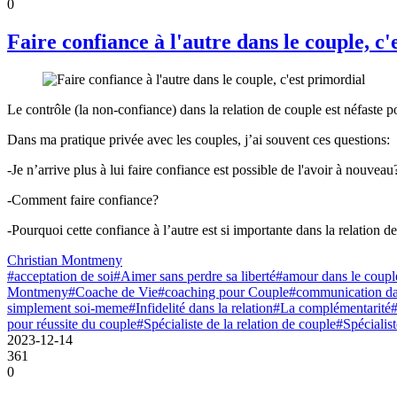
0
Faire confiance à l'autre dans le couple, c'
Le contrôle (la non-confiance) dans la relation de couple est néfaste po
Dans ma pratique privée avec les couples, j’ai souvent ces questions:
-Je n’arrive plus à lui faire confiance est possible de l'avoir à nouveau
-Comment faire confiance?
-Pourquoi cette confiance à l’autre est si importante dans la relation d
Christian Montmeny
#acceptation de soi
#Aimer sans perdre sa liberté
#amour dans le coupl
Montmeny
#Coache de Vie
#coaching pour Couple
#communication da
simplement soi-meme
#Infidelité dans la relation
#La complémentarité
#
pour réussite du couple
#Spécialiste de la relation de couple
#Spécialis
2023-12-14
361
0