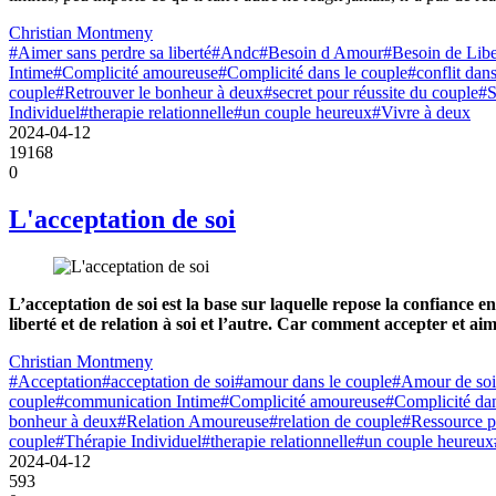
Christian Montmeny
#Aimer sans perdre sa liberté
#Andc
#Besoin d Amour
#Besoin de Libe
Intime
#Complicité amoureuse
#Complicité dans le couple
#conflit dan
couple
#Retrouver le bonheur à deux
#secret pour réussite du couple
#S
Individuel
#therapie relationnelle
#un couple heureux
#Vivre à deux
2024-04-12
19168
0
L'acceptation de soi
L’acceptation de soi est la base sur laquelle repose la confiance e
liberté et de relation à soi et l’autre. Car comment accepter et ai
Christian Montmeny
#Acceptation
#acceptation de soi
#amour dans le couple
#Amour de soi
couple
#communication Intime
#Complicité amoureuse
#Complicité dan
bonheur à deux
#Relation Amoureuse
#relation de couple
#Ressource p
couple
#Thérapie Individuel
#therapie relationnelle
#un couple heureux
2024-04-12
593