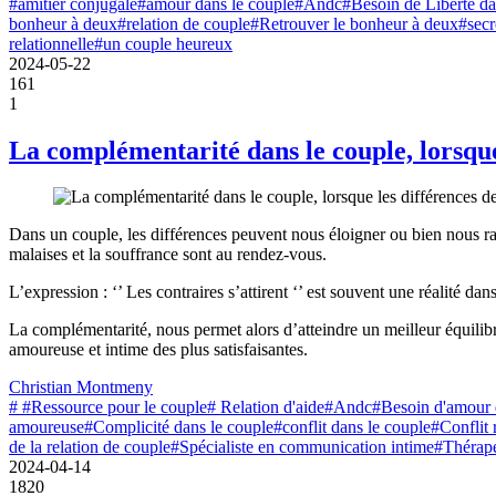
#amitier conjugale
#amour dans le couple
#Andc
#Besoin de Liberté da
bonheur à deux
#relation de couple
#Retrouver le bonheur à deux
#secr
relationnelle
#un couple heureux
2024-05-22
161
1
La complémentarité dans le couple, lorsque
Dans un couple, les différences peuvent nous éloigner ou bien nous rap
malaises et la souffrance sont au rendez-vous.
L’expression : ‘’ Les contraires s’attirent ‘’ est souvent une réalité d
La complémentarité, nous permet alors d’atteindre un meilleur équilibr
amoureuse et intime des plus satisfaisantes.
Christian Montmeny
# #Ressource pour le couple
# Relation d'aide
#Andc
#Besoin d'amour 
amoureuse
#Complicité dans le couple
#conflit dans le couple
#Conflit 
de la relation de couple
#Spécialiste en communication intime
#Thérape
2024-04-14
1820