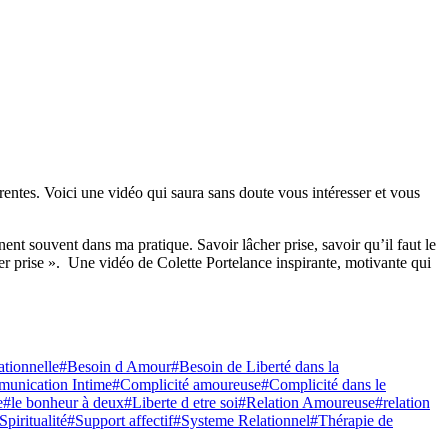
férentes. Voici une vidéo qui saura sans doute vous intéresser et vous
t souvent dans ma pratique. Savoir lâcher prise, savoir qu’il faut le
âcher prise ». Une vidéo de Colette Portelance inspirante, motivante qui
tionnelle
#Besoin d Amour
#Besoin de Liberté dans la
unication Intime
#Complicité amoureuse
#Complicité dans le
e
#le bonheur à deux
#Liberte d etre soi
#Relation Amoureuse
#relation
Spiritualité
#Support affectif
#Systeme Relationnel
#Thérapie de