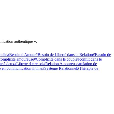
unication authentique ».
nelle
#Besoin d Amour
#Besoin de Liberté dans la Relation
#Besoin de
omplicité amoureuse
#Complicité dans le couple
#conflit dans le
ur à deux
#Liberte d etre soi
#Relation Amoureuse
#relation de
te en communication intime
#Systeme Relationnel
#Thérapie de