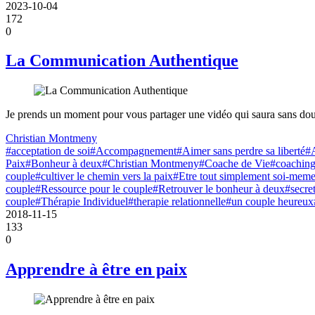
2023-10-04
172
0
La Communication Authentique
Je prends un moment pour vous partager une vidéo qui saura sans dout
Christian Montmeny
#acceptation de soi
#Accompagnement
#Aimer sans perdre sa liberté
#
Paix
#Bonheur à deux
#Christian Montmeny
#Coache de Vie
#coaching
couple
#cultiver le chemin vers la paix
#Etre tout simplement soi-mem
couple
#Ressource pour le couple
#Retrouver le bonheur à deux
#secre
couple
#Thérapie Individuel
#therapie relationnelle
#un couple heureux
2018-11-15
133
0
Apprendre à être en paix