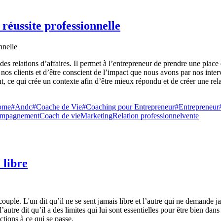
 réussite professionnelle
r des relations d’affaires. Il permet à l’entrepreneur de prendre une place
os clients et d’être conscient de l’impact que nous avons par nos interve
nt, ce qui crée un contexte afin d’être mieux répondu et de créer une rel
nome
#Andc
#Coache de Vie
#Coaching pour Entrepreneur
#Entrepreneur
mpagnement
Coach de vie
Marketing
Relation professionnel
vente
 libre
couple. L'un dit qu’il ne se sent jamais libre et l’autre qui ne demande ja
 l’autre dit qu’il a des limites qui lui sont essentielles pour être bien dan
actions à ce qui se passe.