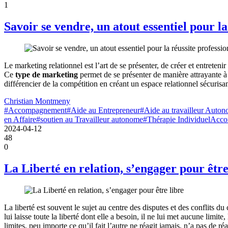
1
Savoir se vendre, un atout essentiel pour la
Le marketing relationnel est l’art de se présenter, de créer et entreteni
Ce
type de marketing
permet de se présenter de manière attrayante à n
différencier de la compétition en créant un espace relationnel sécurisa
Christian Montmeny
#Accompagnement
#Aide au Entrepreneur
#Aide au travailleur Auto
en Affaire
#soutien au Travailleur autonome
#Thérapie Individuel
Acco
2024-04-12
48
0
La Liberté en relation, s’engager pour être
La liberté est souvent le sujet au centre des disputes et des conflits du 
lui laisse toute la liberté dont elle a besoin, il ne lui met aucune limite,
limites, peu importe ce qu’il fait l’autre ne réagit jamais, n’a pas de ré