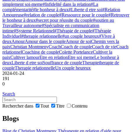
simplement soi-meme
#Infidelité dans la relation
#La
complémentarité
#le bonheur à deux
#Liberte d etre soi
#Relation
Amoureuse
#relation de couple
#Ressource pour le couple
#Retrouver
le bonheur à deux
#secret pour réussite du couple
#soutien au
Travailleur autonome
#Spécialiste en communication
intime
#Systeme Relationnel
#Thérapie de couple
#Thérapie
Individuel
#therapie relationnelle
#un couple heureux
#Vivre à
deux
Amour
Amour dans le couple
Amour de soi
Chemin vers la
paix
Christian Montmeny
Coach
Coach de couple
Coach de vie
Coach
relationnel
Coaching de couple
Colette Portelance
Cultiver la
paix
Cultiver lamour
Etre en relation
Etre soi meme
Le bonheur à
deux
Liberte d etre soi
Souffrance de couple
Therapie
therapie de
couple
Therapie relationnelle
Un couple heureux
2024-01-24
191
0
Search
Rechercher dans
Tout
Titre
Contenu
Blogs
Blog de Christian Montmeny Thérapeute en relation d'aide pour