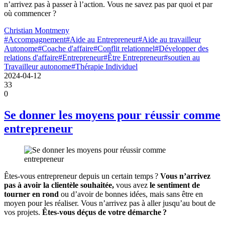
n’arrivez pas à passer à l’action. Vous ne savez pas par quoi et par
où commencer ?
Christian Montmeny
#Accompagnement
#Aide au Entrepreneur
#Aide au travailleur
Autonome
#Coache d'affaire
#Conflit relationnel
#Développer des
relations d'affaire
#Entrepreneur
#Être Entrepreneur
#soutien au
Travailleur autonome
#Thérapie Individuel
2024-04-12
33
0
Se donner les moyens pour réussir comme
entrepreneur
Êtes-vous entrepreneur depuis un certain temps ?
Vous n’arrivez
pas à avoir la clientèle souhaitée,
vous avez
le sentiment de
tourner en rond
ou d’avoir de bonnes idées, mais sans être en
moyen pour les réaliser. Vous n’arrivez pas à aller jusqu’au bout de
vos projets.
Êtes-vous déçus de votre démarche ?