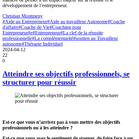
développement de l’entrepreneur.
Christian Montmeny
#Aide au Entrepreneur
#Aide au travailleur Autonome
#Coache
d'affaire
#Coache de Vie
#Coaching pour
Entrepreneur
#e
#Entrepreneur
#La clef de la réussite
professionnelle
#La complémentarité
#soutien au Travailleur
autonome
#Thérapie Individuel
2024-04-12
22
0
Atteindre ses objectifs professionnels, se
structurer pour réussir
Est-ce que vous n’arrivez pas à vous mettre des objectifs
professionnels ou à les atteindre ?
Est-ce que vous avez le sentiment de stagner, de faire face à un