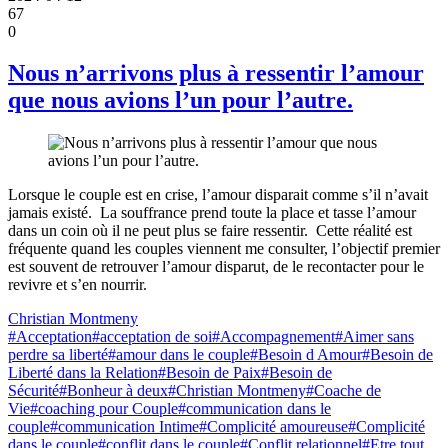
67
0
Nous n’arrivons plus à ressentir l’amour
que nous avions l’un pour l’autre.
Lorsque le couple est en crise, l’amour disparait comme s’il n’avait
jamais existé. La souffrance prend toute la place et tasse l’amour
dans un coin où il ne peut plus se faire ressentir. Cette réalité est
fréquente quand les couples viennent me consulter, l’objectif premier
est souvent de retrouver l’amour disparut, de le recontacter pour le
revivre et s’en nourrir.
Christian Montmeny
#Acceptation
#acceptation de soi
#Accompagnement
#Aimer sans
perdre sa liberté
#amour dans le couple
#Besoin d Amour
#Besoin de
Liberté dans la Relation
#Besoin de Paix
#Besoin de
Sécurité
#Bonheur à deux
#Christian Montmeny
#Coache de
Vie
#coaching pour Couple
#communication dans le
couple
#communication Intime
#Complicité amoureuse
#Complicité
dans le couple
#conflit dans le couple
#Conflit relationnel
#Etre tout