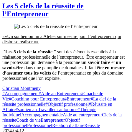
Les 5 clefs de la réussite de
l’Entrepreneur
««Un soutien ou un a Atelier sur mesure pour l’entrepreneur qui
désire se réaliser »»
‘’
Les 5 clefs de la réussite
’’ sont des éléments essentiels à la
réalisation professionnelle de l’entrepreneur. Être entrepreneur est
une profession qui demande à la personne
un savoir-faire
et
un
savoir-être
dans une panoplie de domaines. Il faut être
en mesure
d’assumer tous les volets
de l’entreprenariat en plus du domaine
professionnel que l’on exploite.
Christian Montmeny
#Accompagnement
#Aide au Entrepreneur
#Coache de
Vie
#Coaching pour Entrepreneur
#Entrepreneur
#La clef de la
réussite professionnelle
#Objectif professionnel
#Réussite en
Affaire
#soutien au Travailleur autonome
#Thérapie
Individuel
Accompagnement
aide
Aide au entrepreneur
Clefs de la
réussite
Coach de vie
Entrepreneur
Objectif
professionnel
Professionnel
Relation d affaire
Réussite
2024-04-12