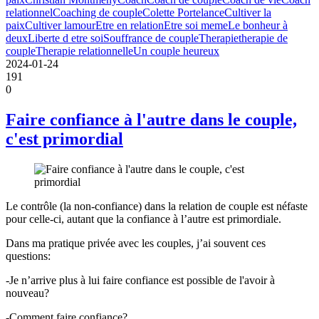
relationnel
Coaching de couple
Colette Portelance
Cultiver la
paix
Cultiver lamour
Etre en relation
Etre soi meme
Le bonheur à
deux
Liberte d etre soi
Souffrance de couple
Therapie
therapie de
couple
Therapie relationnelle
Un couple heureux
2024-01-24
191
0
Faire confiance à l'autre dans le couple,
c'est primordial
Le contrôle (la non-confiance) dans la relation de couple est néfaste
pour celle-ci, autant que la confiance à l’autre est primordiale.
Dans ma pratique privée avec les couples, j’ai souvent ces
questions:
-Je n’arrive plus à lui faire confiance est possible de l'avoir à
nouveau?
-Comment faire confiance?