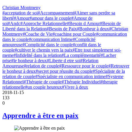
Christian Montmeny
#acceptation de soi
#Accompagnement
#Aimer sans perdre sa
liberté
#Amour
#amour dans le couple
#Amour de
soi
#Andc
#Approche Relationnelle
#Besoin d Amour
#Besoin de
Liberté dans la Relation
#Besoin de Paix
#Bonheur à deux
#Christian
Montmeny
#Coache de Vie
#coaching pour Couple
#communication
dans le couple
#communication Intime
#Complicité
amoureuse
#Complicité dans le couple
#conflit dans le
couple
#cultiver le chemin vers la paix
#Etre tout simplement soi-
meme
#Infidelité dans la relation
#La complémentarité
#Lacher
prise
#le bonheur à deux
#Liberte d etre soi
#Relation
Amoureuse
#relation de couple
#Ressource pour le couple
#Retrouver
le bonheur à deux
#secret pour réussite du couple
#Spécialiste de la
relation de couple
#Spécialiste en communication intime
#Systeme
Relationnel
#Thérapie de couple
#Thérapie Individuel
#therapie
relationnelle
#un couple heureux
#Vivre à deux
2018-11-15
133
0
Apprendre à être en paix