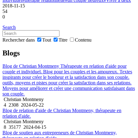
Individuel
#therapie relationnelle
#un couple heureux
#Vivre à deux
2018-11-15
54
0
Search
Rechercher dans
Tout
Titre
Contenu
Blogs
Blog de Christian Montmeny Thérapeute en relation d'aide pour
couple et individuel. Blog pour les couples et les amoureux. Textes
inspirants pour créer le bonheur et la satisfaction dans son couple.
outils, moyens et pistes pour créer la satisfaction dans ses relations.
Moyens pour améliorer et créer une communication satisfaisant dans
son couple.
Christian Montmeny
4
2308
2024-05-22
Blog de relation d'aide de Christian Montmeny, thérapeute en
relation d'aide.
Christian Montmeny
8
35177
2024-04-15
Blog de soutien aux entrepreneurs de Christian Montmeny,