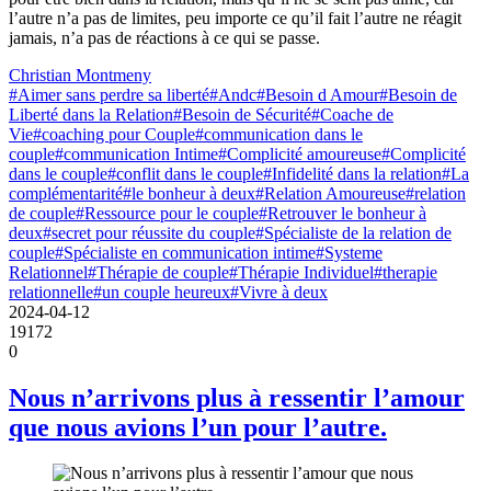
l’autre n’a pas de limites, peu importe ce qu’il fait l’autre ne réagit
jamais, n’a pas de réactions à ce qui se passe.
Christian Montmeny
#Aimer sans perdre sa liberté
#Andc
#Besoin d Amour
#Besoin de
Liberté dans la Relation
#Besoin de Sécurité
#Coache de
Vie
#coaching pour Couple
#communication dans le
couple
#communication Intime
#Complicité amoureuse
#Complicité
dans le couple
#conflit dans le couple
#Infidelité dans la relation
#La
complémentarité
#le bonheur à deux
#Relation Amoureuse
#relation
de couple
#Ressource pour le couple
#Retrouver le bonheur à
deux
#secret pour réussite du couple
#Spécialiste de la relation de
couple
#Spécialiste en communication intime
#Systeme
Relationnel
#Thérapie de couple
#Thérapie Individuel
#therapie
relationnelle
#un couple heureux
#Vivre à deux
2024-04-12
19172
0
Nous n’arrivons plus à ressentir l’amour
que nous avions l’un pour l’autre.