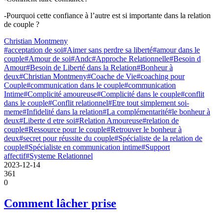
-Pourquoi cette confiance à l’autre est si importante dans la relation
de couple ?
Christian Montmeny
#acceptation de soi
#Aimer sans perdre sa liberté
#amour dans le
couple
#Amour de soi
#Andc
#Approche Relationnelle
#Besoin d
Amour
#Besoin de Liberté dans la Relation
#Bonheur à
deux
#Christian Montmeny
#Coache de Vie
#coaching pour
Couple
#communication dans le couple
#communication
Intime
#Complicité amoureuse
#Complicité dans le couple
#conflit
dans le couple
#Conflit relationnel
#Etre tout simplement soi-
meme
#Infidelité dans la relation
#La complémentarité
#le bonheur à
deux
#Liberte d etre soi
#Relation Amoureuse
#relation de
couple
#Ressource pour le couple
#Retrouver le bonheur à
deux
#secret pour réussite du couple
#Spécialiste de la relation de
couple
#Spécialiste en communication intime
#Support
affectif
#Systeme Relationnel
2023-12-14
361
0
Comment lâcher prise