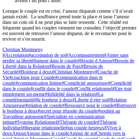
Lorsque le couple est en crise, l’amour disparait comme s’il n’avait
jamais existé. La souffrance prend toute la place et tasse l’amour
dans un coin où il ne peut plus se faire ressentir. Cette réalité est
fréquente quand les couples viennent me consulter, l’objectif premier
est souvent de retrouver l’amour disparut, de le recontacter pour le
revivre et s’en nourrir.
Christian Montmeny
#Acceptation
#acceptation de soi
#Accompagnement
#Aimer sans
perdre sa liberté
#amour dans le couple
#Besoin d Amour
#Besoin de
Liberté dans la Relation
#Besoin de Paix
#Besoin de
Sécurité
#Bonheur à deux
#Christian Montmeny
#Coache de
Vie
#coaching pour Couple
#communication dans le
couple
#communication Intime
#Complicité amoureuse
#Complicité
dans le couple
#conflit dans le couple
#Conflit relationnel
#Etre tout
simplement soi-meme
#Infidelité dans la relation
#La
complémentarité
#le bonheur à deux
#Liberte d etre soi
#Relation
Amoureuse
#relation de couple
#Ressource pour le couple
#Retrouver
le bonheur à deux
#secret pour réussite du couple
#soutien au
Travailleur autonome
#Spécialiste en communication
intime
#Systeme Relationnel
#Thérapie de couple
#Thérapie
Individuel
#therapie relationnelle
#un couple heureux
#Vivre à
deux
Amour
Amour dans le couple
Amour de soi
Chemin vers la
paix
Christian Montmeny
Coach
Coach de couple
Coach de vie
Coach