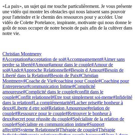
«La paix», un sujet qui me touche particulièrement. Je vous présente
une vidéo qui montre les obstacles qui nous laissent sans pouvoir
pour l'atteindre et le chemin des ressources pour y accéder. Une
vidéo de Colette Portelance, inspirante, motivante qui nous donne le
goût de nous occuper de notre besoin de paix afin de la cultiver dans
notre vie.
Christian Montmeny
#Acceptation
#acceptation de soi
#Accompagnement
#Aimer sans
perdre sa liberté
#Amour
#amour dans le couple
#Amour de
soi
#Andc
#Approche Relationnelle
#Besoin d Amour
#Besoin de
Liberté dans la Relation
#Besoin de Paix
#Christian
Montmeny
#Coache de Vie
#coaching pour Couple
#Coaching pour
Entrepreneur
#communication Intime
#Complicité
amoureuse
#Complicité dans le couple
#conflit dans le
couple
#Conflit relationnel
#Etre tout simplement soi-meme
#Infidelité
dans la relation
#La complémentarité
#Lacher prise
#le bonheur à
deux
#Liberte d etre soi
#Relation Amoureuse
#relation de
couple
#Ressource pour le couple
#Retrouver le bonheur à
deux
#secret pour réussite du couple
#Spécialiste de la relation de
couple
#Spécialiste en communication intime
#Support
affectif
#Systeme Relationnel
#Thérapie de couple
#Thérapie