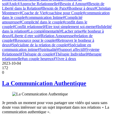
soi
#Andc
#Approche Relationnelle
#Besoin d Amour
#Besoin de
Liberté dans la Relation
#Besoin de Paix
#Bonheur à deux
#Christian
Montmeny
#Coache de Vie
#coaching pour Couple
#communication
dans le couple
#communication Intime
#Complicité
amoureuse
#Complicité dans le couple
#conflit dans le
couple
#Conflit relationnel
#Etre tout simplement soi-meme
#Infidelité
dans la relation
#La complémentarité
#Lacher prise
#le bonheur à
deux
#Liberte d etre soi
#Relation Amoureuse
#relation de
couple
#Ressource pour le couple
#Retrouver le bonheur à
deux
#Spécialiste de la relation de couple
#Spécialiste en
communication intime
#Spiritualité
#Support affectif
#Systeme
Relationnel
#Thérapie de couple
#Thérapie Individuel
#therapie
relationnelle
#un couple heureux
#Vivre à deux
2023-10-04
172
0
La Communication Authentique
Je prends un moment pour vous partager une vidéo qui saura sans
doute vous intéresser sur un sujet important dans nos relations « La
communication authentique ».