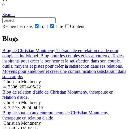
0
Search
Rechercher dans
Tout
Titre
Contenu
Blogs
Blog de Christian Montmeny Thérapeute en relation d'aide pour
couple et individuel. Blog pour les couples et les amoureux. Textes
inspirants pour créer le bonheur et la satisfaction dans son couple.
outils, moyens et pistes pour créer la satisfaction dans ses relations.
Moyens pour améliorer et créer une communication satisfaisant dans
son couple.
Christian Montmeny
4
2306
2024-05-22
Blog de relation d'aide de Christian Montmeny, thérapeute en
relation d'aide.
Christian Montmeny
8
35173
2024-04-15
Blog de soutien aux entrepreneurs de Christian Montmeny,
thérapeute en relation d'aide
Christian Montmeny
7
338
2024-04-13