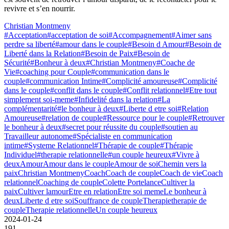
revivre et s’en nourrir.
Christian Montmeny
#Acceptation
#acceptation de soi
#Accompagnement
#Aimer sans
perdre sa liberté
#amour dans le couple
#Besoin d Amour
#Besoin de
Liberté dans la Relation
#Besoin de Paix
#Besoin de
Sécurité
#Bonheur à deux
#Christian Montmeny
#Coache de
Vie
#coaching pour Couple
#communication dans le
couple
#communication Intime
#Complicité amoureuse
#Complicité
dans le couple
#conflit dans le couple
#Conflit relationnel
#Etre tout
simplement soi-meme
#Infidelité dans la relation
#La
complémentarité
#le bonheur à deux
#Liberte d etre soi
#Relation
Amoureuse
#relation de couple
#Ressource pour le couple
#Retrouver
le bonheur à deux
#secret pour réussite du couple
#soutien au
Travailleur autonome
#Spécialiste en communication
intime
#Systeme Relationnel
#Thérapie de couple
#Thérapie
Individuel
#therapie relationnelle
#un couple heureux
#Vivre à
deux
Amour
Amour dans le couple
Amour de soi
Chemin vers la
paix
Christian Montmeny
Coach
Coach de couple
Coach de vie
Coach
relationnel
Coaching de couple
Colette Portelance
Cultiver la
paix
Cultiver lamour
Etre en relation
Etre soi meme
Le bonheur à
deux
Liberte d etre soi
Souffrance de couple
Therapie
therapie de
couple
Therapie relationnelle
Un couple heureux
2024-01-24
191