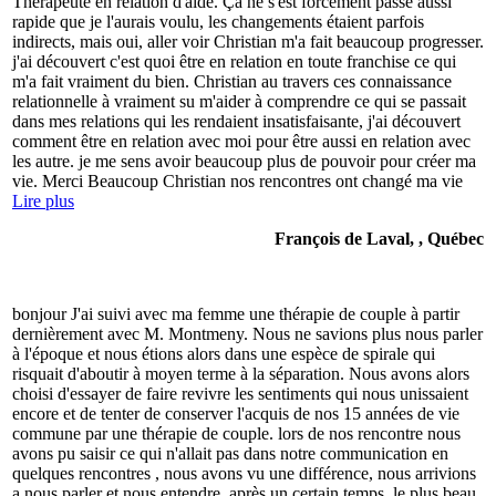
Thérapeute en relation d'aide. Ça ne s'est forcément passé aussi
rapide que je l'aurais voulu, les changements étaient parfois
indirects, mais oui, aller voir Christian m'a fait beaucoup progresser.
j'ai découvert c'est quoi être en relation en toute franchise ce qui
m'a fait vraiment du bien. Christian au travers ces connaissance
relationnelle à vraiment su m'aider à comprendre ce qui se passait
dans mes relations qui les rendaient insatisfaisante, j'ai découvert
comment être en relation avec moi pour être aussi en relation avec
les autre. je me sens avoir beaucoup plus de pouvoir pour créer ma
vie. Merci Beaucoup Christian nos rencontres ont changé ma vie
Lire plus
François de Laval, , Québec
bonjour J'ai suivi avec ma femme une thérapie de couple à partir
dernièrement avec M. Montmeny. Nous ne savions plus nous parler
à l'époque et nous étions alors dans une espèce de spirale qui
risquait d'aboutir à moyen terme à la séparation. Nous avons alors
choisi d'essayer de faire revivre les sentiments qui nous unissaient
encore et de tenter de conserver l'acquis de nos 15 années de vie
commune par une thérapie de couple. lors de nos rencontre nous
avons pu saisir ce qui n'allait pas dans notre communication en
quelques rencontres , nous avons vu une différence, nous arrivions
a nous parler et nous entendre. après un certain temps, le plus beau