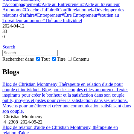
#Accompagnement
#Aide au Entrepreneur
#Aide au travailleur
Autonome
#Coache d'affaire
#Conflit relationnel
#Développer des
relations d'affaire
#Entrepreneur
#Être Entrepreneur
#soutien au
Travailleur autonome
#Thérapie Individuel
2024-04-12
33
0
Search
Rechercher dans
Tout
Titre
Contenu
Blogs
Blog de Christian Montmeny Thérapeute en relation d'aide pour
couple et individuel. Blog pour les couples et les amoureux. Textes
inspirants pour créer le bonheur et la satisfaction dans son couple.
outils, moyens et pistes pour créer la satisfaction dans ses relations.
Moyens pour améliorer et créer une communication satisfaisant dans
son couple.
Christian Montmeny
4
2308
2024-05-22
Blog de relation d'aide de Christian Montmeny, thérapeute en
relation d'aide.