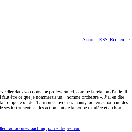
Accueil
RSS
Recherche
 d’exceller dans son domaine professionnel, comme la relation d’aide. Il
c. Il faut être ce que je nommerais un « homme-orchestre ». J’ai en tête
e la trompette ou de l’harmonica avec ses mains, tout en actionnant des
de ses instruments en les actionnant de la bonne manière et au bon
illeur autonome
Coaching pour entrepreneur