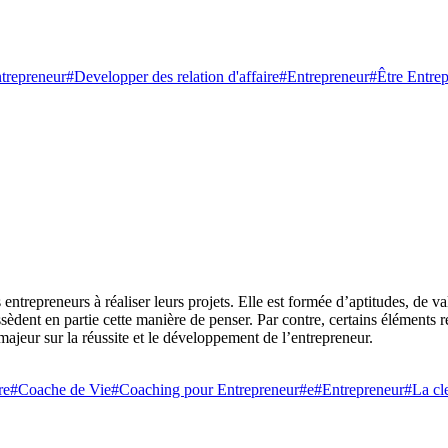
trepreneur
#Developper des relation d'affaire
#Entrepreneur
#Être Entre
ntrepreneurs à réaliser leurs projets. Elle est formée d’aptitudes, de v
èdent en partie cette manière de penser. Par contre, certains éléments re
ajeur sur la réussite et le développement de l’entrepreneur.
re
#Coache de Vie
#Coaching pour Entrepreneur
#e
#Entrepreneur
#La cle