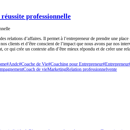
 réussite professionnelle
r des relations d’affaires. Il permet à l’entrepreneur de prendre une place
os clients et d’être conscient de l’impact que nous avons par nos interve
nt, ce qui crée un contexte afin d’être mieux répondu et de créer une rel
nome
#Andc
#Coache de Vie
#Coaching pour Entrepreneur
#Entrepreneur
mpagnement
Coach de vie
Marketing
Relation professionnel
vente