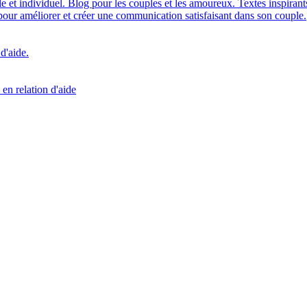
t individuel. Blog pour les couples et les amoureux. Textes inspirants p
 pour améliorer et créer une communication satisfaisant dans son couple.
d'aide.
en relation d'aide