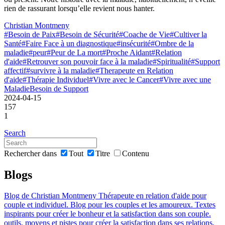
rien de rassurant lorsqu’elle revient nous hanter.
Christian Montmeny
#Besoin de Paix
#Besoin de Sécurité
#Coache de Vie
#Cultiver la
Santé
#Faire Face à un diagnostique
#insécurité
#Ombre de la
maladie
#peur
#Peur de La mort
#Proche Aidant
#Relation
d'aide
#Retrouver son pouvoir face à la maladie
#Spiritualité
#Support
affectif
#survivre à la maladie
#Therapeute en Relation
d'aide
#Thérapie Individuel
#Vivre avec le Cancer
#Vivre avec une
Maladie
Besoin de Support
2024-04-15
157
1
Search
Rechercher dans
Tout
Titre
Contenu
Blogs
Blog de Christian Montmeny Thérapeute en relation d'aide pour
couple et individuel. Blog pour les couples et les amoureux. Textes
inspirants pour créer le bonheur et la satisfaction dans son couple.
outils, moyens et pistes pour créer la satisfaction dans ses relations.