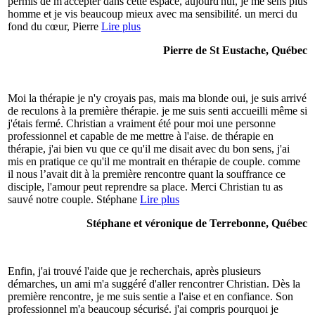
permis de m'accepter dans cette espace, aujourd'hui, je me sens plus
homme et je vis beaucoup mieux avec ma sensibilité. un merci du
fond du cœur, Pierre
Lire plus
Pierre de St Eustache, Québec
Moi la thérapie je n'y croyais pas, mais ma blonde oui, je suis arrivé
de reculons à la première thérapie. je me suis senti accueilli même si
j'étais fermé. Christian a vraiment été pour moi une personne
professionnel et capable de me mettre à l'aise. de thérapie en
thérapie, j'ai bien vu que ce qu'il me disait avec du bon sens, j'ai
mis en pratique ce qu'il me montrait en thérapie de couple. comme
il nous l’avait dit à la première rencontre quant la souffrance ce
disciple, l'amour peut reprendre sa place. Merci Christian tu as
sauvé notre couple. Stéphane
Lire plus
Stéphane et véronique de Terrebonne, Québec
Enfin, j'ai trouvé l'aide que je recherchais, après plusieurs
démarches, un ami m'a suggéré d'aller rencontrer Christian. Dès la
première rencontre, je me suis sentie a l'aise et en confiance. Son
professionnel m'a beaucoup sécurisé. j'ai compris pourquoi je