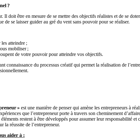
nel ?
. Il doit être en mesure de se mettre des objectifs réalistes et de se dote
e de se laisser guider au gré du vent sans pouvoir pour se réaliser.
les atteindre ;
vous mobiliser ;
oupent de votre pouvoir pour atteindre vos objectifs.
ant connaissance du processus créatif qui permet la réalisation de l’entr
ssionnellement.
epreneur »
est une manière de penser qui amène les entrepreneurs à réalis
périences que l’entrepreneur porte à travers son cheminement d’affaires
s éléments restent à être développés pour assumer leur responsabilité et
r la réussite de l’entrepreneur.
ous aider à :