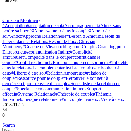
notre vie.
Christian Montmeny
#Acceptation
#acceptation de soi
#Accompagnement
#Aimer sans
perdre sa liberté
#Amour
#amour dans le couple
#Amour de
soi
#Andc
#Approche Relationnelle
#Besoin d Amour
#Besoin de
Liberté dans la Relation
#Besoin de Paix
#Christian
Montmeny
#Coache de Vie
#coaching pour Couple
#Coaching pour
Entrepreneur
#communication Intime
#Complicité
amoureuse
#Complicité dans le couple
#conflit dans le
couple
#Conflit relationnel
#Etre tout simplement soi-meme
#Infidelité
dans la relation
#La complémentarité
#Lacher prise
#le bonheur à
deux
#Liberte d etre soi
#Relation Amoureuse
#relation de
couple
#Ressource pour le couple
#Retrouver le bonheur à
deux
#secret pour réussite du couple
#Spécialiste de la relation de
couple
#Spécialiste en communication intime
#Support
affectif
#Systeme Relationnel
#Thérapie de couple
#Thérapie
Individuel
#therapie relationnelle
#un couple heureux
#Vivre à deux
2018-11-15
54
0
Search