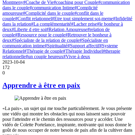
Montmeny
#Coache de Vie
#coaching pour Couple
#communication
dans le couple
#communication Intime
#Complicité
amoureuse
#Complicité dans le couple
#conflit dans le
couple
#Conflit relationnel
#Etre tout simplement soi-meme
#Infidelité
dans la relation
#La complémentarité
#Lacher prise
#le bonheur à
deux
#Liberte d etre soi
#Relation Amoureuse
#relation de
couple
#Ressource pour le couple
#Retrouver le bonheur à
deux
#Spécialiste de la relation de couple
#Spécialiste en
communication intime
#Spiritualité
#Support affectif
#Systeme
Relationnel
#Thérapie de couple
#Thérapie Individuel
#therapie
relationnelle
#un couple heureux
#Vivre à deux
2023-10-04
172
0
Apprendre à être en paix
«La paix», un sujet qui me touche particulièrement. Je vous présente
une vidéo qui montre les obstacles qui nous laissent sans pouvoir
pour l'atteindre et le chemin des ressources pour y accéder. Une
vidéo de Colette Portelance, inspirante, motivante qui nous donne le
goût de nous occuper de notre besoin de paix afin de la cultiver dans