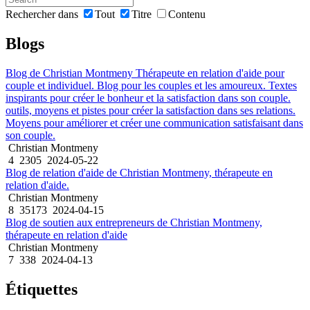
Rechercher dans
Tout
Titre
Contenu
Blogs
Blog de Christian Montmeny Thérapeute en relation d'aide pour
couple et individuel. Blog pour les couples et les amoureux. Textes
inspirants pour créer le bonheur et la satisfaction dans son couple.
outils, moyens et pistes pour créer la satisfaction dans ses relations.
Moyens pour améliorer et créer une communication satisfaisant dans
son couple.
Christian Montmeny
4
2305
2024-05-22
Blog de relation d'aide de Christian Montmeny, thérapeute en
relation d'aide.
Christian Montmeny
8
35173
2024-04-15
Blog de soutien aux entrepreneurs de Christian Montmeny,
thérapeute en relation d'aide
Christian Montmeny
7
338
2024-04-13
Étiquettes