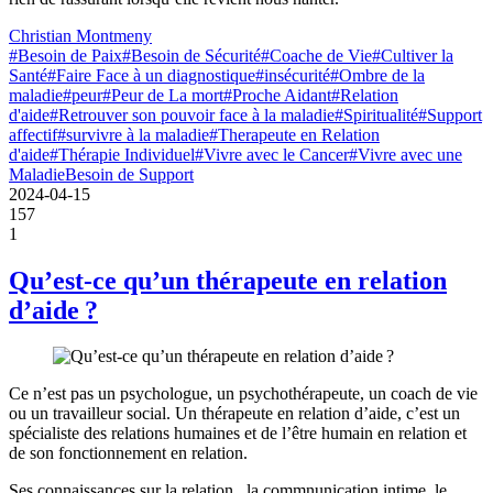
Christian Montmeny
#Besoin de Paix
#Besoin de Sécurité
#Coache de Vie
#Cultiver la
Santé
#Faire Face à un diagnostique
#insécurité
#Ombre de la
maladie
#peur
#Peur de La mort
#Proche Aidant
#Relation
d'aide
#Retrouver son pouvoir face à la maladie
#Spiritualité
#Support
affectif
#survivre à la maladie
#Therapeute en Relation
d'aide
#Thérapie Individuel
#Vivre avec le Cancer
#Vivre avec une
Maladie
Besoin de Support
2024-04-15
157
1
Qu’est-ce qu’un thérapeute en relation
d’aide ?
Ce n’est pas un psychologue, un psychothérapeute, un coach de vie
ou un travailleur social. Un thérapeute en relation d’aide, c’est un
spécialiste des relations humaines et de l’être humain en relation et
de son fonctionnement en relation.
Ses connaissances sur la relation, la commnunication intime, le