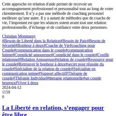
Cette approche en relation d'aide permet de recevoir un
accompagnement professionnel et personnalisé tout au long de votre
cheminement. Il n’y a pas une méthode de coaching personnel
meilleure qu’une autre. Il y a autant de méthodes que de coachs de
vie, l’important est que les séances soient avant tout une relation
professionnelle, d’échange et de confiance entre deux personnes.
Christian Montmeny
#Besoin de Liberté dans la Relation
#Besoin de Paix
#Besoin de
Sécurité
#Bonheur à deux
#Coache de Vie
#coaching pour
Couple
#communication dans le couple
#communication
Intime
#Complicité amoureuse
#Complicité dans le couple
#Conflit
relationnel
#Relation Amoureuse
#relation de couple
#Ressource pour
le couple
#Retrouver le bonheur à deux
#secret pour réussite du
couple
#Spécialiste de la relation de couple
#Spécialiste en
communication intime
#Support affectif
#Thérapie de
couple
#Thérapie Individuel
#therapie relationnelle
#un couple
heureux
#Vivre à deux
2024-04-12
1159
0
La Liberté en relation, s’engager pour
être libre