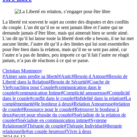
La liberté est souvent le sujet au centre des disputes et des conflits
du couple. L'un dit qu’il ne se sent jamais libre et l’autre qui ne
demande jamais d’être libre, mais qui aimerait bien se sentir aimé.
L'un dit qu’il lui laisse toute la liberté dont elle a besoin, il ne lui met
aucune limite, l’autre dit qu’il a des limites qui lui sont essentielles
pour être bien dans la relation, mais qu’il ne se sent pas aimé, car
l’autre n’a pas de limites, peu importe ce qu’il fait l’autre ne réagit
jamais, n’a pas de réactions à ce qui se passe.
Christian Montmeny
#Aimer sans perdre sa liberté
#Andc
#Besoin d Amour
#Besoin de
Liberté dans la Relation
#Besoin de Sécurité
#Coache de
Vie
#coaching pour Couple
#communication dans le
couple
#communication Intime
#Complicité amoureuse
#Complicité
dans le couple
#conflit dans le couple
#Infidelité dans la relation
#La
complémentarité
#le bonheur à deux
#Relation Amoureuse
#relation
de couple
#Ressource pour le couple
#Retrouver le bonheur à
deux
#secret pour réussite du couple
#Spécialiste de la relation de
couple
#Spécialiste en communication intime
#Systeme
Relationnel
#Thérapie de couple
#Thérapie Individuel
#therapie
relationnelle
#un couple heureux
#Vivre à deux
2024-04-12