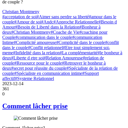
de couple ?
Christian Montmeny
#acceptation de soi
#Aimer sans perdre sa liberté
#amour dans le
couple
#Amour de soi
#Andc
#Approche Relationnelle
#Besoin d
Amour
#Besoin de Liberté dans la Relation
#Bonheur à
deux
#Christian Montmeny
#Coache de Vie
#coaching pour
Couple
#communication dans le couple
#communication
Intime
#Complicité amoureuse
#Complicité dans le couple
#conflit
dans le couple
#Conflit relationnel
#Etre tout simplement soi-
meme
#Infidelité dans la relation
#La complémentarité
#le bonheur à
deux
#Liberte d etre soi
#Relation Amoureuse
#relation de
couple
#Ressource pour le couple
#Retrouver le bonheur à
deux
#secret pour réussite du couple
#Spécialiste de la relation de
couple
#Spécialiste en communication intime
#Support
affectif
#Systeme Relationnel
2023-12-14
361
0
Comment lâcher prise
Comment lâcher prise?