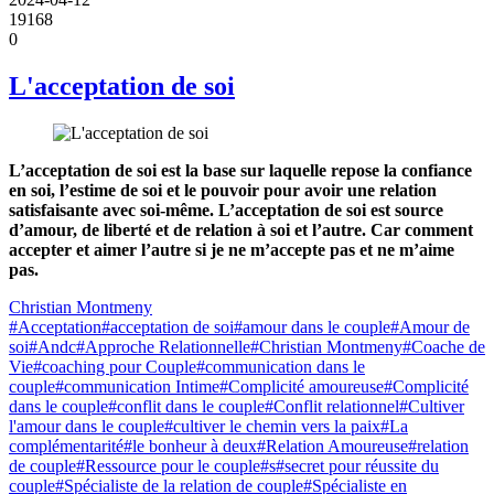
19168
0
L'acceptation de soi
L’acceptation de soi est la base sur laquelle repose la confiance
en soi, l’estime de soi et le pouvoir pour avoir une relation
satisfaisante avec soi-même. L’acceptation de soi est source
d’amour, de liberté et de relation à soi et l’autre. Car comment
accepter et aimer l’autre si je ne m’accepte pas et ne m’aime
pas.
Christian Montmeny
#Acceptation
#acceptation de soi
#amour dans le couple
#Amour de
soi
#Andc
#Approche Relationnelle
#Christian Montmeny
#Coache de
Vie
#coaching pour Couple
#communication dans le
couple
#communication Intime
#Complicité amoureuse
#Complicité
dans le couple
#conflit dans le couple
#Conflit relationnel
#Cultiver
l'amour dans le couple
#cultiver le chemin vers la paix
#La
complémentarité
#le bonheur à deux
#Relation Amoureuse
#relation
de couple
#Ressource pour le couple
#s
#secret pour réussite du
couple
#Spécialiste de la relation de couple
#Spécialiste en