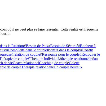
in où il ne peut plus se faire ressentir. Cette réalité est fréquente
nourrir.
dans la Relation
#Besoin de Paix
#Besoin de Sécurité
#Bonheur à
euse
#Complicité dans le couple
#conflit dans le couple
#Conflit
oureuse
#relation de couple
#Ressource pour le couple
#Retrouver le
Thérapie de couple
#Thérapie Individuel
#therapie relationnelle
#un
h de vie
Coach relationnel
Coaching de couple
Colette
rapie de couple
Therapie relationnelle
Un couple heureux