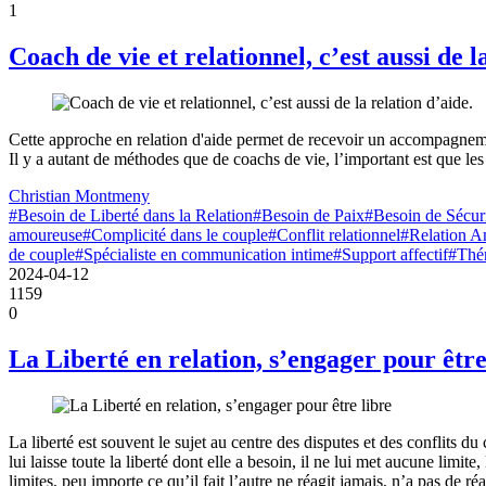
1
Coach de vie et relationnel, c’est aussi de l
Cette approche en relation d'aide permet de recevoir un accompagneme
Il y a autant de méthodes que de coachs de vie, l’important est que le
Christian Montmeny
#Besoin de Liberté dans la Relation
#Besoin de Paix
#Besoin de Sécur
amoureuse
#Complicité dans le couple
#Conflit relationnel
#Relation 
de couple
#Spécialiste en communication intime
#Support affectif
#Thér
2024-04-12
1159
0
La Liberté en relation, s’engager pour être
La liberté est souvent le sujet au centre des disputes et des conflits du 
lui laisse toute la liberté dont elle a besoin, il ne lui met aucune limite,
limites, peu importe ce qu’il fait l’autre ne réagit jamais, n’a pas de ré