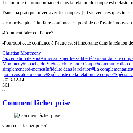
Le contrôle (la non-confiance) dans la relation de couple est néfaste po
Dans ma pratique privée avec les couples, j’ai souvent ces questions:
-Je n’arrive plus à lui faire confiance est possible de l'avoir à nouveau
-Comment faire confiance?
-Pourquoi cette confiance à l’autre est si importante dans la relation d
Christian Montmeny
#acceptation de soi
#Aimer sans perdre sa liberté
#amour dans le coupl
Montmeny
#Coache de Vie
#coaching pour Couple
#communication da
simplement soi-meme
#Infidelité dans la relation
#La complémentarité
#
pour réussite du couple
#Spécialiste de la relation de couple
#Spécialis
2023-12-14
361
0
Comment lâcher prise
Comment lâcher prise?