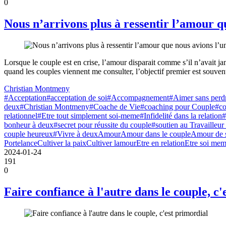
0
Nous n’arrivons plus à ressentir l’amour qu
Lorsque le couple est en crise, l’amour disparait comme s’il n’avait jam
quand les couples viennent me consulter, l’objectif premier est souvent 
Christian Montmeny
#Acceptation
#acceptation de soi
#Accompagnement
#Aimer sans perdr
deux
#Christian Montmeny
#Coache de Vie
#coaching pour Couple
#co
relationnel
#Etre tout simplement soi-meme
#Infidelité dans la relation
#
bonheur à deux
#secret pour réussite du couple
#soutien au Travailleu
couple heureux
#Vivre à deux
Amour
Amour dans le couple
Amour de 
Portelance
Cultiver la paix
Cultiver lamour
Etre en relation
Etre soi me
2024-01-24
191
0
Faire confiance à l'autre dans le couple, c'