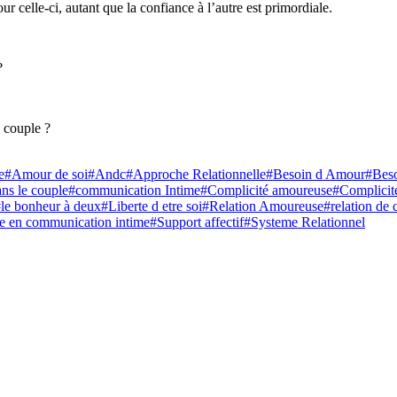
ur celle-ci, autant que la confiance à l’autre est primordiale.
?
e couple ?
e
#Amour de soi
#Andc
#Approche Relationnelle
#Besoin d Amour
#Beso
ns le couple
#communication Intime
#Complicité amoureuse
#Complicité
le bonheur à deux
#Liberte d etre soi
#Relation Amoureuse
#relation de 
te en communication intime
#Support affectif
#Systeme Relationnel