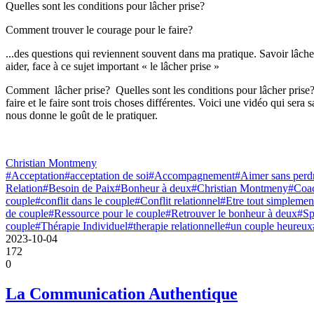
Quelles sont les conditions pour lâcher prise?
Comment trouver le courage pour le faire?
...des questions qui reviennent souvent dans ma pratique. Savoir lâcher p
aider, face à ce sujet important « le lâcher prise »
Comment lâcher prise? Quelles sont les conditions pour lâcher prise? 
faire et le faire sont trois choses différentes. Voici une vidéo qui ser
nous donne le goût de le pratiquer.
Christian Montmeny
#Acceptation
#acceptation de soi
#Accompagnement
#Aimer sans perdr
Relation
#Besoin de Paix
#Bonheur à deux
#Christian Montmeny
#Coac
couple
#conflit dans le couple
#Conflit relationnel
#Etre tout simpleme
de couple
#Ressource pour le couple
#Retrouver le bonheur à deux
#Sp
couple
#Thérapie Individuel
#therapie relationnelle
#un couple heureux
2023-10-04
172
0
La Communication Authentique