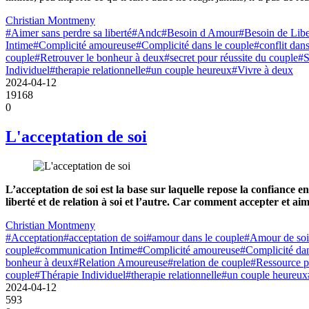
Christian Montmeny
#Aimer sans perdre sa liberté
#Andc
#Besoin d Amour
#Besoin de Libe
Intime
#Complicité amoureuse
#Complicité dans le couple
#conflit dan
couple
#Retrouver le bonheur à deux
#secret pour réussite du couple
#S
Individuel
#therapie relationnelle
#un couple heureux
#Vivre à deux
2024-04-12
19168
0
L'acceptation de soi
L’acceptation de soi est la base sur laquelle repose la confiance e
liberté et de relation à soi et l’autre. Car comment accepter et ai
Christian Montmeny
#Acceptation
#acceptation de soi
#amour dans le couple
#Amour de soi
couple
#communication Intime
#Complicité amoureuse
#Complicité dan
bonheur à deux
#Relation Amoureuse
#relation de couple
#Ressource p
couple
#Thérapie Individuel
#therapie relationnelle
#un couple heureux
2024-04-12
593