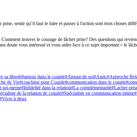
rise, sentir qu’il faut le faire et passer à l'action sont trois choses dif
Comment trouver le courage de lâcher prise? Des questions qui reviennen
a sans doute vous intéressé et vous aider face à ce sujet important « le l
e sa liberté
#amour dans le couple
#Amour de soi
#Andc
#Approche Rela
he de Vie
#coaching pour Couple
#communication dans le couple
#comm
nt soi-meme
#Infidelité dans la relation
#La complémentarité
#Lacher pris
écialiste de la relation de couple
#Spécialiste en communication intime
#
#Vivre à deux