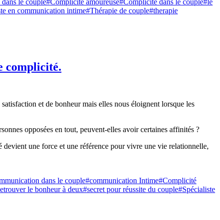
dans le couple
#Complicité amoureuse
#Complicité dans le couple
#le
ste en communication intime
#Thérapie de couple
#therapie
e complicité.
satisfaction et de bonheur mais elles nous éloignent lorsque les
ersonnes opposées en tout, peuvent-elles avoir certaines affinités ?
 devient une force et une référence pour vivre une vie relationnelle,
mmunication dans le couple
#communication Intime
#Complicité
etrouver le bonheur à deux
#secret pour réussite du couple
#Spécialiste