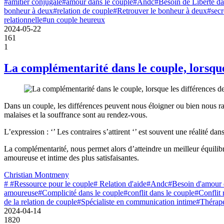
#amitier conjugale
#amour dans le couple
#Andc
#Besoin de Liberté da
bonheur à deux
#relation de couple
#Retrouver le bonheur à deux
#secr
relationnelle
#un couple heureux
2024-05-22
161
1
La complémentarité dans le couple, lorsque
Dans un couple, les différences peuvent nous éloigner ou bien nous rap
malaises et la souffrance sont au rendez-vous.
L’expression : ‘’ Les contraires s’attirent ‘’ est souvent une réalité d
La complémentarité, nous permet alors d’atteindre un meilleur équilibr
amoureuse et intime des plus satisfaisantes.
Christian Montmeny
# #Ressource pour le couple
# Relation d'aide
#Andc
#Besoin d'amour 
amoureuse
#Complicité dans le couple
#conflit dans le couple
#Conflit 
de la relation de couple
#Spécialiste en communication intime
#Thérape
2024-04-14
1820