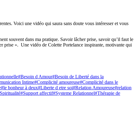
férentes. Voici une vidéo qui saura sans doute vous intéresser et vous
t souvent dans ma pratique. Savoir lâcher prise, savoir qu’il faut le
âcher prise ». Une vidéo de Colette Portelance inspirante, motivante qui
tionnelle
#Besoin d Amour
#Besoin de Liberté dans la
unication Intime
#Complicité amoureuse
#Complicité dans le
e
#le bonheur à deux
#Liberte d etre soi
#Relation Amoureuse
#relation
Spiritualité
#Support affectif
#Systeme Relationnel
#Thérapie de