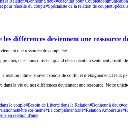
ns la Relation
#Bonheur à deux
#coaching pour Couple
#communication 
et pour réussite du couple
#Spécialiste de la relation de couple
#Spéciali
 les différences deviennent une ressource d
procher, elles nous unissent quand elles créent un sentiment positif, de 
ans la relation intime, souvent source de conflit et d’éloignement. Deux p
e dans la vie ou nos différences deviennent une ressource. Notre unicité
dans le couple
#Besoin de Liberté dans la Relation
#Bonheur à deux
#co
relationnel
#être soi-meme
#La complémentarité
#Relation Amoureuse
#R
ute en relation d'aide