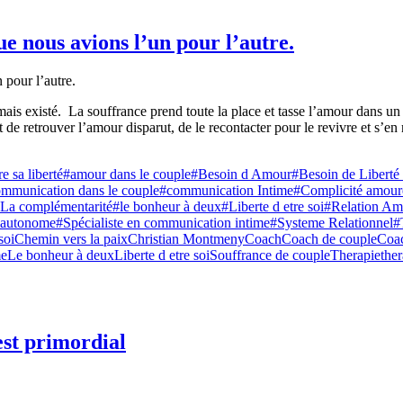
e nous avions l’un pour l’autre.
ais existé. La souffrance prend toute la place et tasse l’amour dans un co
de retrouver l’amour disparut, de le recontacter pour le revivre et s’en 
e sa liberté
#amour dans le couple
#Besoin d Amour
#Besoin de Liberté 
mmunication dans le couple
#communication Intime
#Complicité amour
La complémentarité
#le bonheur à deux
#Liberte d etre soi
#Relation Am
r autonome
#Spécialiste en communication intime
#Systeme Relationnel
#
soi
Chemin vers la paix
Christian Montmeny
Coach
Coach de couple
Coac
me
Le bonheur à deux
Liberte d etre soi
Souffrance de couple
Therapie
the
est primordial