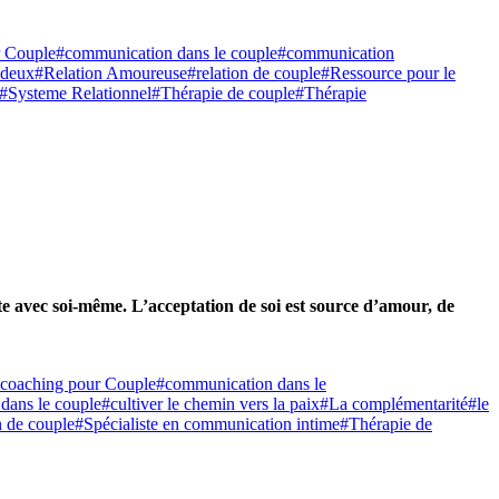
r Couple
#communication dans le couple
#communication
 deux
#Relation Amoureuse
#relation de couple
#Ressource pour le
#Systeme Relationnel
#Thérapie de couple
#Thérapie
ante avec soi-même. L’acceptation de soi est source d’amour, de
coaching pour Couple
#communication dans le
 dans le couple
#cultiver le chemin vers la paix
#La complémentarité
#le
on de couple
#Spécialiste en communication intime
#Thérapie de