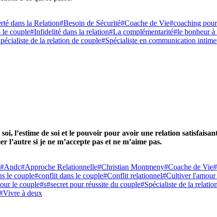
rté dans la Relation
#Besoin de Sécurité
#Coache de Vie
#coaching pou
s le couple
#Infidelité dans la relation
#La complémentarité
#le bonheur à
pécialiste de la relation de couple
#Spécialiste en communication intime
n soi, l’estime de soi et le pouvoir pour avoir une relation satisfais
mer l’autre si je ne m’accepte pas et ne m’aime pas.
#Andc
#Approche Relationnelle
#Christian Montmeny
#Coache de Vie
#
s le couple
#conflit dans le couple
#Conflit relationnel
#Cultiver l'amour
our le couple
#s
#secret pour réussite du couple
#Spécialiste de la relati
#Vivre à deux