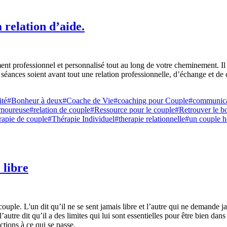
a relation d’aide.
nt professionnel et personnalisé tout au long de votre cheminement. Il
s séances soient avant tout une relation professionnelle, d’échange et d
ité
#Bonheur à deux
#Coache de Vie
#coaching pour Couple
#communicat
Amoureuse
#relation de couple
#Ressource pour le couple
#Retrouver le b
apie de couple
#Thérapie Individuel
#therapie relationnelle
#un couple 
 libre
couple. L'un dit qu’il ne se sent jamais libre et l’autre qui ne demande ja
 l’autre dit qu’il a des limites qui lui sont essentielles pour être bien dan
actions à ce qui se passe.