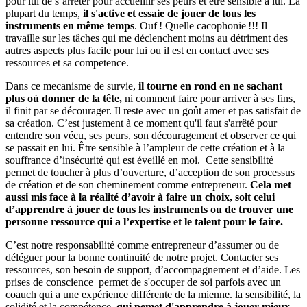
pour lui de s’arrêter pour accueillir ses peurs et être sensible à lui. La
plupart du temps,
il s'active et essaie de jouer de tous les
instruments en même temps
. Ouf ! Quelle cacophonie !!! Il
travaille sur les tâches qui me déclenchent moins au détriment des
autres aspects plus facile pour lui ou il est en contact avec ses
ressources et sa competence.
Dans ce mecanisme de survie,
il tourne en rond en ne sachant
plus où donner de la tête,
ni comment faire pour arriver à ses fins,
il finit par se décourager. Il reste avec un goût amer et pas satisfait de
sa création. C’est justement à ce moment qu'il faut s'arrêté pour
entendre son vécu, ses peurs, son découragement et observer ce qui
se passait en lui. Être sensible à l’ampleur de cette création et à la
souffrance d’insécurité qui est éveillé en moi. Cette sensibilité
permet de toucher à plus d’ouverture, d’acception de son processus
de création et de son cheminement comme entrepreneur.
Cela met
aussi mis face à la réalité d’avoir à faire un choix, soit celui
d’apprendre à jouer de tous les instruments ou de trouver une
personne ressource qui a l’expertise et le talent pour le faire.
C’est notre responsabilité comme entrepreneur d’assumer ou de
déléguer pour la bonne continuité de notre projet. Contacter ses
ressources, son besoin de support, d’accompagnement et d’aide. Les
prises de conscience permet de s'occuper de soi parfois avec un
coauch qui a une expérience différente de la mienne. la sensibilité, la
solidité et la compétence,
qui pemet d'apprendre à jouer mieux