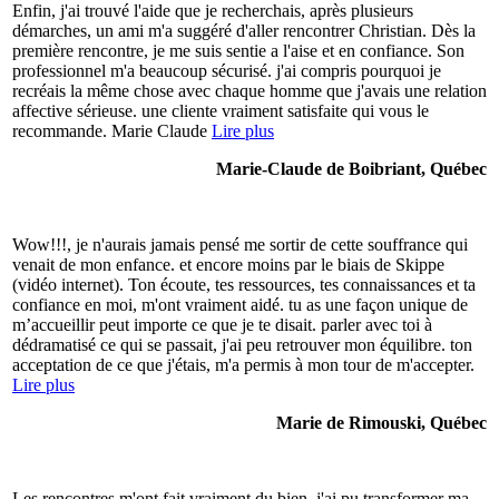
Enfin, j'ai trouvé l'aide que je recherchais, après plusieurs
démarches, un ami m'a suggéré d'aller rencontrer Christian. Dès la
première rencontre, je me suis sentie a l'aise et en confiance. Son
professionnel m'a beaucoup sécurisé. j'ai compris pourquoi je
recréais la même chose avec chaque homme que j'avais une relation
affective sérieuse. une cliente vraiment satisfaite qui vous le
recommande. Marie Claude
Lire plus
Marie-Claude de Boibriant, Québec
Wow!!!, je n'aurais jamais pensé me sortir de cette souffrance qui
venait de mon enfance. et encore moins par le biais de Skippe
(vidéo internet). Ton écoute, tes ressources, tes connaissances et ta
confiance en moi, m'ont vraiment aidé. tu as une façon unique de
m’accueillir peut importe ce que je te disait. parler avec toi à
dédramatisé ce qui se passait, j'ai peu retrouver mon équilibre. ton
acceptation de ce que j'étais, m'a permis à mon tour de m'accepter.
Lire plus
Marie de Rimouski, Québec
Les rencontres m'ont fait vraiment du bien, j'ai pu transformer ma