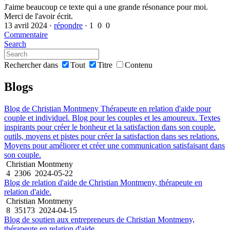
J'aime beaucoup ce texte qui a une grande résonance pour moi.
Merci de l'avoir écrit.
13 avril 2024
·
répondre
·
1
0
0
Commentaire
Search
Rechercher dans
Tout
Titre
Contenu
Blogs
Blog de Christian Montmeny Thérapeute en relation d'aide pour
couple et individuel. Blog pour les couples et les amoureux. Textes
inspirants pour créer le bonheur et la satisfaction dans son couple.
outils, moyens et pistes pour créer la satisfaction dans ses relations.
Moyens pour améliorer et créer une communication satisfaisant dans
son couple.
Christian Montmeny
4
2306
2024-05-22
Blog de relation d'aide de Christian Montmeny, thérapeute en
relation d'aide.
Christian Montmeny
8
35173
2024-04-15
Blog de soutien aux entrepreneurs de Christian Montmeny,
thérapeute en relation d'aide