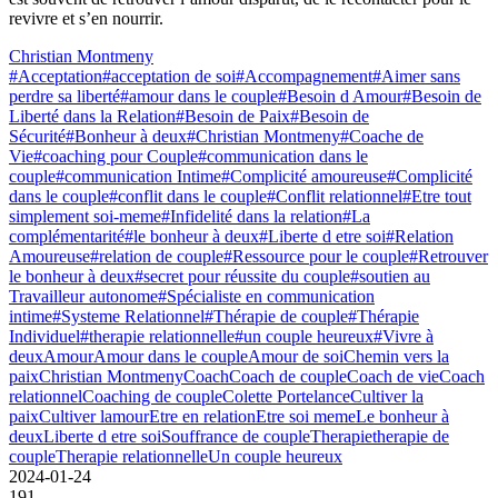
revivre et s’en nourrir.
Christian Montmeny
#Acceptation
#acceptation de soi
#Accompagnement
#Aimer sans
perdre sa liberté
#amour dans le couple
#Besoin d Amour
#Besoin de
Liberté dans la Relation
#Besoin de Paix
#Besoin de
Sécurité
#Bonheur à deux
#Christian Montmeny
#Coache de
Vie
#coaching pour Couple
#communication dans le
couple
#communication Intime
#Complicité amoureuse
#Complicité
dans le couple
#conflit dans le couple
#Conflit relationnel
#Etre tout
simplement soi-meme
#Infidelité dans la relation
#La
complémentarité
#le bonheur à deux
#Liberte d etre soi
#Relation
Amoureuse
#relation de couple
#Ressource pour le couple
#Retrouver
le bonheur à deux
#secret pour réussite du couple
#soutien au
Travailleur autonome
#Spécialiste en communication
intime
#Systeme Relationnel
#Thérapie de couple
#Thérapie
Individuel
#therapie relationnelle
#un couple heureux
#Vivre à
deux
Amour
Amour dans le couple
Amour de soi
Chemin vers la
paix
Christian Montmeny
Coach
Coach de couple
Coach de vie
Coach
relationnel
Coaching de couple
Colette Portelance
Cultiver la
paix
Cultiver lamour
Etre en relation
Etre soi meme
Le bonheur à
deux
Liberte d etre soi
Souffrance de couple
Therapie
therapie de
couple
Therapie relationnelle
Un couple heureux
2024-01-24
191