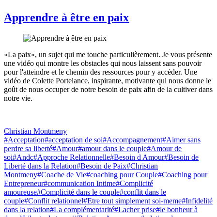
Apprendre à être en paix
«La paix», un sujet qui me touche particulièrement. Je vous présente
une vidéo qui montre les obstacles qui nous laissent sans pouvoir
pour l'atteindre et le chemin des ressources pour y accéder. Une
vidéo de Colette Portelance, inspirante, motivante qui nous donne le
goût de nous occuper de notre besoin de paix afin de la cultiver dans
notre vie.
Christian Montmeny
#Acceptation
#acceptation de soi
#Accompagnement
#Aimer sans
perdre sa liberté
#Amour
#amour dans le couple
#Amour de
soi
#Andc
#Approche Relationnelle
#Besoin d Amour
#Besoin de
Liberté dans la Relation
#Besoin de Paix
#Christian
Montmeny
#Coache de Vie
#coaching pour Couple
#Coaching pour
Entrepreneur
#communication Intime
#Complicité
amoureuse
#Complicité dans le couple
#conflit dans le
couple
#Conflit relationnel
#Etre tout simplement soi-meme
#Infidelité
dans la relation
#La complémentarité
#Lacher prise
#le bonheur à