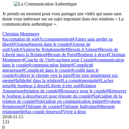
Je prends un moment pour vous partager une vidéo qui saura sans
doute vous intéresser sur un sujet important dans nos relations « La
communication authentique ».
Christian Montmeny
#acceptation de soi
#Accompagnement
#Aimer sans perdre sa
liberté
#Amour
#amour dans le couple
#Amour de
soi
#Andc
#Approche Relationnelle
#Besoin d Amour
#Besoin de
Liberté dans la Relation
#Besoin de Paix
#Bonheur à deux
#Christian
Montmeny
#Coache de Vie
#coaching pour Couple
#communication
dans le couple
#communication Intime
#Complicité
amoureuse
#Complicité dans le couple
#conflit dans le
couple
#cultiver le chemin vers la paix
#Etre tout simplement soi-
meme
#Infidelité dans la relation
#La complémentarité
#Lacher
prise
#le bonheur à deux
#Liberte d etre soi
#Relation
Amoureuse
#relation de couple
#Ressource pour le couple
#Retrouver
le bonheur à deux
#secret pour réussite du couple
#Spécialiste de la
relation de couple
#Spécialiste en communication intime
#Systeme
Relationnel
#Thérapie de couple
#Thérapie Individuel
#therapie
relationnelle
#un couple heureux
#Vivre à deux
2018-11-15
133
0