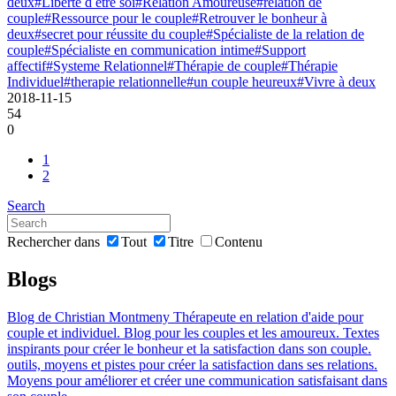
deux
#Liberte d etre soi
#Relation Amoureuse
#relation de
couple
#Ressource pour le couple
#Retrouver le bonheur à
deux
#secret pour réussite du couple
#Spécialiste de la relation de
couple
#Spécialiste en communication intime
#Support
affectif
#Systeme Relationnel
#Thérapie de couple
#Thérapie
Individuel
#therapie relationnelle
#un couple heureux
#Vivre à deux
2018-11-15
54
0
1
2
Search
Rechercher dans
Tout
Titre
Contenu
Blogs
Blog de Christian Montmeny Thérapeute en relation d'aide pour
couple et individuel. Blog pour les couples et les amoureux. Textes
inspirants pour créer le bonheur et la satisfaction dans son couple.
outils, moyens et pistes pour créer la satisfaction dans ses relations.
Moyens pour améliorer et créer une communication satisfaisant dans