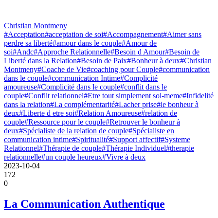
Christian Montmeny
#Acceptation
#acceptation de soi
#Accompagnement
#Aimer sans
perdre sa liberté
#amour dans le couple
#Amour de
soi
#Andc
#Approche Relationnelle
#Besoin d Amour
#Besoin de
Liberté dans la Relation
#Besoin de Paix
#Bonheur à deux
#Christian
Montmeny
#Coache de Vie
#coaching pour Couple
#communication
dans le couple
#communication Intime
#Complicité
amoureuse
#Complicité dans le couple
#conflit dans le
couple
#Conflit relationnel
#Etre tout simplement soi-meme
#Infidelité
dans la relation
#La complémentarité
#Lacher prise
#le bonheur à
deux
#Liberte d etre soi
#Relation Amoureuse
#relation de
couple
#Ressource pour le couple
#Retrouver le bonheur à
deux
#Spécialiste de la relation de couple
#Spécialiste en
communication intime
#Spiritualité
#Support affectif
#Systeme
Relationnel
#Thérapie de couple
#Thérapie Individuel
#therapie
relationnelle
#un couple heureux
#Vivre à deux
2023-10-04
172
0
La Communication Authentique