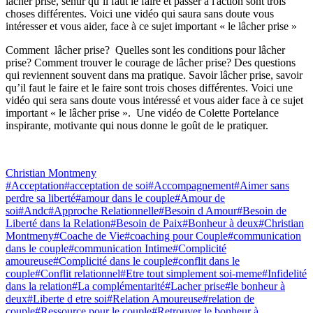
lâcher prise, sentir qu’il faut le faire et passer à l'action sont trois
choses différentes. Voici une vidéo qui saura sans doute vous
intéresser et vous aider, face à ce sujet important « le lâcher prise »
Comment lâcher prise? Quelles sont les conditions pour lâcher
prise? Comment trouver le courage de lâcher prise? Des questions
qui reviennent souvent dans ma pratique. Savoir lâcher prise, savoir
qu’il faut le faire et le faire sont trois choses différentes. Voici une
vidéo qui sera sans doute vous intéressé et vous aider face à ce sujet
important « le lâcher prise ». Une vidéo de Colette Portelance
inspirante, motivante qui nous donne le goût de le pratiquer.
Christian Montmeny
#Acceptation
#acceptation de soi
#Accompagnement
#Aimer sans
perdre sa liberté
#amour dans le couple
#Amour de
soi
#Andc
#Approche Relationnelle
#Besoin d Amour
#Besoin de
Liberté dans la Relation
#Besoin de Paix
#Bonheur à deux
#Christian
Montmeny
#Coache de Vie
#coaching pour Couple
#communication
dans le couple
#communication Intime
#Complicité
amoureuse
#Complicité dans le couple
#conflit dans le
couple
#Conflit relationnel
#Etre tout simplement soi-meme
#Infidelité
dans la relation
#La complémentarité
#Lacher prise
#le bonheur à
deux
#Liberte d etre soi
#Relation Amoureuse
#relation de
couple
#Ressource pour le couple
#Retrouver le bonheur à