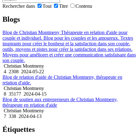
Rechercher dans
Tout
Titre
Contenu
Blogs
Blog de Christian Montmeny Thérapeute en relation d'aide pour
couple et individuel. Blog pour les couples et les amoureux. Textes
inspirants pour créer le bonheur et la satisfaction dans son couple.
outils, moyens et pistes pour créer la satisfaction dans ses relations.
Moyens pour améliorer et créer une communication satisfaisant dans
son couple.
Christian Montmeny
4
2308
2024-05-22
Blog de relation d'aide de Christian Montmeny, thérapeute en
relation d'aide.
Christian Montmeny
8
35177
2024-04-15
Blog de soutien aux entrepreneurs de Christian Montmeny,
thérapeute en relation d'aide
Christian Montmeny
7
338
2024-04-13
Étiquettes