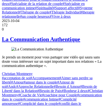
deux
#Spécialiste de la relation de couple
#Spécialiste en
communication intime
#Spiritualité
#Support affectif
#Systeme
Relationnel
#Thérapie de couple
#Thérapie Individuel
#therapie
relationnelle
#un couple heureux
#Vivre à deux
2023-10-04
172
0
La Communication Authentique
Je prends un moment pour vous partager une vidéo qui saura sans
doute vous intéresser sur un sujet important dans nos relations « La
communication authentique ».
Christian Montmeny
#acceptation de soi
#Accompagnement
#Aimer sans perdre sa
liberté
#Amour
#amour dans le couple
#Amour de
soi
#Andc
#Approche Relationnelle
#Besoin d Amour
#Besoin de
Liberté dans la Relation
#Besoin de Paix
#Bonheur à deux
#Christian
Montmeny
#Coache de Vie
#coaching pour Couple
#communication
dans le couple
#communication Intime
#Complicité
amoureuse
#Complicité dans le couple
#conflit dans le