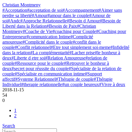
Christian Montmeny
#Acceptation
#acceptation de soi
#Accompagnement
#Aimer sans
perdre sa liberté
#Amour
#amour dans le couple
#Amour de
soi
#Andc
#Approche Relationnelle
#Besoin d Amour
#Besoin de
Liberté dans la Relation
#Besoin de Paix
#Christian
Montmeny
#Coache de Vie
#coaching pour Couple
#Coaching pour
Entrepreneur
#communication Intime
#Complicité
amoureuse
#Complicité dans le couple
#conflit dans le
couple
#Conflit relationnel
#Etre tout simplement soi-meme
#Infidelité
dans la relation
#La complémentarité
#Lacher prise
#le bonheur à
deux
#Liberte d etre soi
#Relation Amoureuse
#relation de
couple
#Ressource pour le couple
#Retrouver le bonheur à
deux
#secret pour réussite du couple
#Spécialiste de la relation de
couple
#Spécialiste en communication intime
#Support
affectif
#Systeme Relationnel
#Thérapie de couple
#Thérapie
Individuel
#therapie relationnelle
#un couple heureux
#Vivre à deux
2018-11-15
54
0
1
2
Search