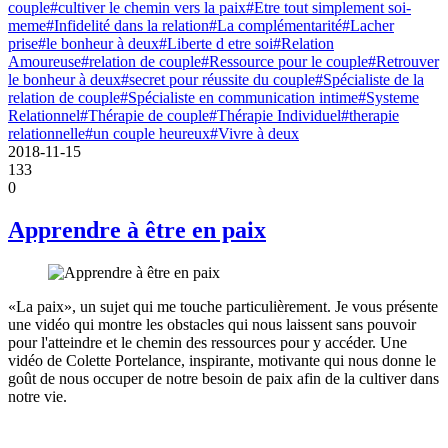
couple
#cultiver le chemin vers la paix
#Etre tout simplement soi-
meme
#Infidelité dans la relation
#La complémentarité
#Lacher
prise
#le bonheur à deux
#Liberte d etre soi
#Relation
Amoureuse
#relation de couple
#Ressource pour le couple
#Retrouver
le bonheur à deux
#secret pour réussite du couple
#Spécialiste de la
relation de couple
#Spécialiste en communication intime
#Systeme
Relationnel
#Thérapie de couple
#Thérapie Individuel
#therapie
relationnelle
#un couple heureux
#Vivre à deux
2018-11-15
133
0
Apprendre à être en paix
«La paix», un sujet qui me touche particulièrement. Je vous présente
une vidéo qui montre les obstacles qui nous laissent sans pouvoir
pour l'atteindre et le chemin des ressources pour y accéder. Une
vidéo de Colette Portelance, inspirante, motivante qui nous donne le
goût de nous occuper de notre besoin de paix afin de la cultiver dans
notre vie.